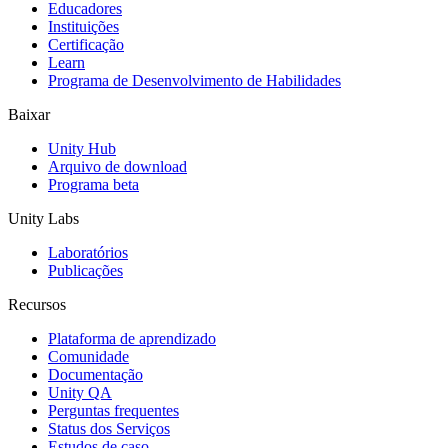
Jogos XR
Educadores
Lance jogos XR em várias plataformas
Instituições
Certificação
Learn
Jogos com multijogador
Programa de Desenvolvimento de Habilidades
Simplifique o desenvolvimento de jogos multiplayer
Baixar
Unity Hub
Arquivo de download
Programa beta
Unity Labs
Laboratórios
Publicações
Recursos
Plataforma de aprendizado
Comunidade
Documentação
Unity QA
Perguntas frequentes
Status dos Serviços
Estudos de caso