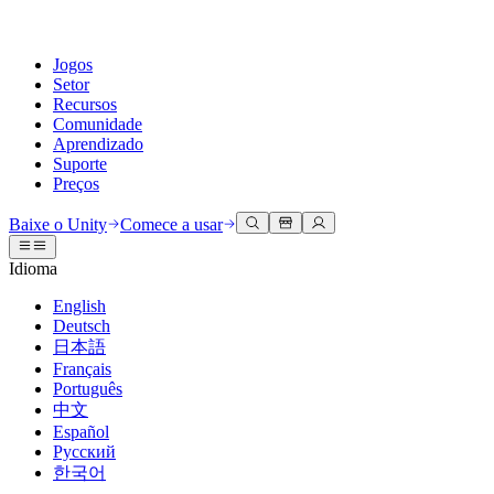
Jogos
Setor
Recursos
Comunidade
Aprendizado
Suporte
Preços
Desenvolva
Casos de uso
Biblioteca técnica
Central da Comunidade
Para todos os níveis
Opções de suporte
Baixe o Unity
Comece a usar
Engine do Unity
Colaboração 3D
Documentação
Discussões
Unity Learn
Obter ajuda
Idioma
Crie jogos 2D e 3D para qualquer plataforma
Construa e revise projetos 3D em tempo real
Domine habilidades do Unity gratuitamente
Ajudando você a ter sucesso com Unity
Manuais do usuário oficiais e referências de API
Discutir, resolver problemas e conectar
English
Colaboração
Treinamento imersivo
Treinamento profissional
Planos de sucesso
Deutsch
Ferramentas de desenvolvedor
Eventos
Colabore e itere rapidamente com sua equipe
Treine em ambientes imersivos
Aprimore sua equipe com treinadores do Unity
Alcance seus objetivos mais rápido com suporte especializado
日本語
Versões de lançamento e rastreador de problemas
Eventos globais e locais
Baixe o Unity
É iniciante no Unity?
Français
Histórias da comunidade
Experiências do cliente
Perguntas frequentes
Português
Roteiro
Planos e preços
Crie experiências interativas em 3D
Conceitos básicos
Respostas para perguntas comuns
中文
Revisar recursos futuros
Made with Unity
Implante
Setores
Inicie seu aprendizado
Español
Mostrando criadores do Unity
Русский
Entre em contato conosco
Glossário
한국어
Multiplataforma
Manufatura
Caminhos Essenciais do Unity
Conecte-se com nossa equipe
Biblioteca de termos técnicos
Transmissões ao vivo