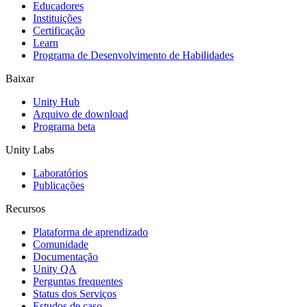
Educadores
Jogos XR
Instituições
Lance jogos XR em várias plataformas
Certificação
Learn
Programa de Desenvolvimento de Habilidades
Jogos com multijogador
Simplifique o desenvolvimento de jogos multiplayer
Baixar
Unity Hub
Arquivo de download
Programa beta
Unity Labs
Laboratórios
Publicações
Recursos
Plataforma de aprendizado
Comunidade
Documentação
Unity QA
Perguntas frequentes
Status dos Serviços
Estudos de caso