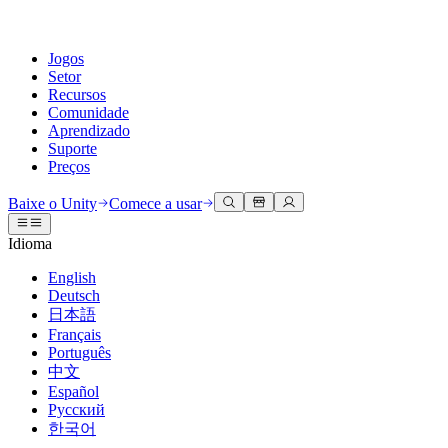
Jogos
Setor
Recursos
Comunidade
Aprendizado
Suporte
Preços
Desenvolva
Casos de uso
Biblioteca técnica
Central da Comunidade
Para todos os níveis
Opções de suporte
Baixe o Unity
Comece a usar
Engine do Unity
Colaboração 3D
Documentação
Discussões
Unity Learn
Obter ajuda
Idioma
Crie jogos 2D e 3D para qualquer plataforma
Construa e revise projetos 3D em tempo real
Domine habilidades do Unity gratuitamente
Ajudando você a ter sucesso com Unity
Manuais do usuário oficiais e referências de API
Discutir, resolver problemas e conectar
English
Colaboração
Treinamento imersivo
Treinamento profissional
Planos de sucesso
Deutsch
Ferramentas de desenvolvedor
Eventos
Colabore e itere rapidamente com sua equipe
Treine em ambientes imersivos
Aprimore sua equipe com treinadores do Unity
Alcance seus objetivos mais rápido com suporte especializado
日本語
Versões de lançamento e rastreador de problemas
Eventos globais e locais
Baixe o Unity
É iniciante no Unity?
Français
Histórias da comunidade
Experiências do cliente
Perguntas frequentes
Português
Roteiro
Planos e preços
Crie experiências interativas em 3D
Conceitos básicos
Respostas para perguntas comuns
中文
Revisar recursos futuros
Made with Unity
Implante
Setores
Inicie seu aprendizado
Español
Mostrando criadores do Unity
Русский
Entre em contato conosco
Glossário
한국어
Multiplataforma
Manufatura
Caminhos Essenciais do Unity
Conecte-se com nossa equipe
Biblioteca de termos técnicos
Transmissões ao vivo