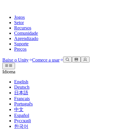
Jogos
Setor
Recursos
Comunidade
Aprendizado
Suporte
Preços
Desenvolva
Casos de uso
Biblioteca técnica
Central da Comunidade
Para todos os níveis
Opções de suporte
Baixe o Unity
Comece a usar
Engine do Unity
Colaboração 3D
Documentação
Discussões
Unity Learn
Obter ajuda
Idioma
Crie jogos 2D e 3D para qualquer plataforma
Construa e revise projetos 3D em tempo real
Domine habilidades do Unity gratuitamente
Ajudando você a ter sucesso com Unity
Manuais do usuário oficiais e referências de API
Discutir, resolver problemas e conectar
English
Colaboração
Treinamento imersivo
Treinamento profissional
Planos de sucesso
Deutsch
Ferramentas de desenvolvedor
Eventos
Colabore e itere rapidamente com sua equipe
Treine em ambientes imersivos
Aprimore sua equipe com treinadores do Unity
Alcance seus objetivos mais rápido com suporte especializado
日本語
Versões de lançamento e rastreador de problemas
Eventos globais e locais
Baixe o Unity
É iniciante no Unity?
Français
Histórias da comunidade
Experiências do cliente
Perguntas frequentes
Português
Roteiro
Planos e preços
Crie experiências interativas em 3D
Conceitos básicos
Respostas para perguntas comuns
中文
Revisar recursos futuros
Made with Unity
Implante
Setores
Inicie seu aprendizado
Español
Mostrando criadores do Unity
Русский
Entre em contato conosco
Glossário
한국어
Multiplataforma
Manufatura
Caminhos Essenciais do Unity
Conecte-se com nossa equipe
Biblioteca de termos técnicos
Transmissões ao vivo