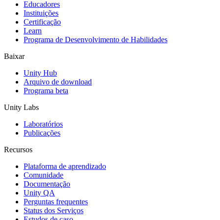
Educadores
Jogos XR
Instituições
Lance jogos XR em várias plataformas
Certificação
Learn
Programa de Desenvolvimento de Habilidades
Jogos com multijogador
Simplifique o desenvolvimento de jogos multiplayer
Baixar
Unity Hub
Arquivo de download
Programa beta
Unity Labs
Laboratórios
Publicações
Recursos
Plataforma de aprendizado
Comunidade
Documentação
Unity QA
Perguntas frequentes
Status dos Serviços
Estudos de caso