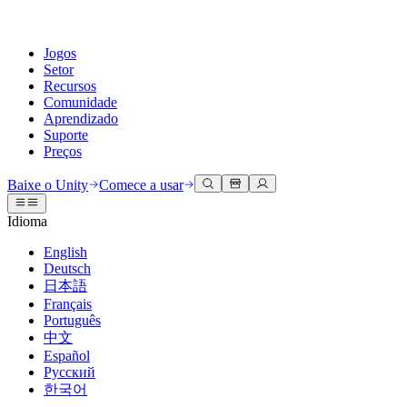
Jogos
Setor
Recursos
Comunidade
Aprendizado
Suporte
Preços
Desenvolva
Casos de uso
Biblioteca técnica
Central da Comunidade
Para todos os níveis
Opções de suporte
Baixe o Unity
Comece a usar
Engine do Unity
Colaboração 3D
Documentação
Discussões
Unity Learn
Obter ajuda
Idioma
Crie jogos 2D e 3D para qualquer plataforma
Construa e revise projetos 3D em tempo real
Domine habilidades do Unity gratuitamente
Ajudando você a ter sucesso com Unity
Manuais do usuário oficiais e referências de API
Discutir, resolver problemas e conectar
English
Colaboração
Treinamento imersivo
Treinamento profissional
Planos de sucesso
Deutsch
Ferramentas de desenvolvedor
Eventos
Colabore e itere rapidamente com sua equipe
Treine em ambientes imersivos
Aprimore sua equipe com treinadores do Unity
Alcance seus objetivos mais rápido com suporte especializado
日本語
Versões de lançamento e rastreador de problemas
Eventos globais e locais
Baixe o Unity
É iniciante no Unity?
Français
Histórias da comunidade
Experiências do cliente
Perguntas frequentes
Português
Roteiro
Planos e preços
Crie experiências interativas em 3D
Conceitos básicos
Respostas para perguntas comuns
中文
Revisar recursos futuros
Made with Unity
Implante
Setores
Inicie seu aprendizado
Español
Mostrando criadores do Unity
Русский
Entre em contato conosco
Glossário
한국어
Multiplataforma
Manufatura
Caminhos Essenciais do Unity
Conecte-se com nossa equipe
Biblioteca de termos técnicos
Transmissões ao vivo