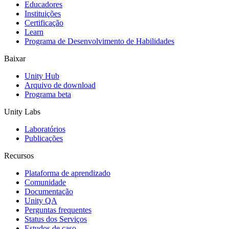
Educadores
Jogos XR
Instituições
Lance jogos XR em várias plataformas
Certificação
Learn
Programa de Desenvolvimento de Habilidades
Jogos com multijogador
Simplifique o desenvolvimento de jogos multiplayer
Baixar
Unity Hub
Arquivo de download
Programa beta
Unity Labs
Laboratórios
Publicações
Recursos
Plataforma de aprendizado
Comunidade
Documentação
Unity QA
Perguntas frequentes
Status dos Serviços
Estudos de caso