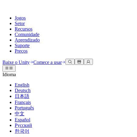
Jogos
Setor
Recursos
Comunidade
Aprendizado
Suporte
Preços
Desenvolva
Casos de uso
Biblioteca técnica
Central da Comunidade
Para todos os níveis
Opções de suporte
Baixe o Unity
Comece a usar
Engine do Unity
Colaboração 3D
Documentação
Discussões
Unity Learn
Obter ajuda
Idioma
Crie jogos 2D e 3D para qualquer plataforma
Construa e revise projetos 3D em tempo real
Domine habilidades do Unity gratuitamente
Ajudando você a ter sucesso com Unity
Manuais do usuário oficiais e referências de API
Discutir, resolver problemas e conectar
English
Colaboração
Treinamento imersivo
Treinamento profissional
Planos de sucesso
Deutsch
Ferramentas de desenvolvedor
Eventos
Colabore e itere rapidamente com sua equipe
Treine em ambientes imersivos
Aprimore sua equipe com treinadores do Unity
Alcance seus objetivos mais rápido com suporte especializado
日本語
Versões de lançamento e rastreador de problemas
Eventos globais e locais
Baixe o Unity
É iniciante no Unity?
Français
Histórias da comunidade
Experiências do cliente
Perguntas frequentes
Português
Roteiro
Planos e preços
Crie experiências interativas em 3D
Conceitos básicos
Respostas para perguntas comuns
中文
Revisar recursos futuros
Made with Unity
Implante
Setores
Inicie seu aprendizado
Español
Mostrando criadores do Unity
Русский
Entre em contato conosco
Glossário
한국어
Multiplataforma
Manufatura
Caminhos Essenciais do Unity
Conecte-se com nossa equipe
Biblioteca de termos técnicos
Transmissões ao vivo