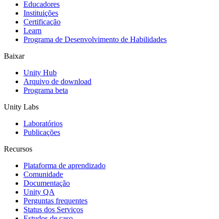
Jogos XR
Educadores
Lance jogos XR em várias plataformas
Instituições
Certificação
Learn
Jogos com multijogador
Programa de Desenvolvimento de Habilidades
Simplifique o desenvolvimento de jogos multiplayer
Baixar
Unity Hub
Arquivo de download
Programa beta
Unity Labs
Laboratórios
Publicações
Recursos
Plataforma de aprendizado
Comunidade
Documentação
Unity QA
Perguntas frequentes
Status dos Serviços
Estudos de caso