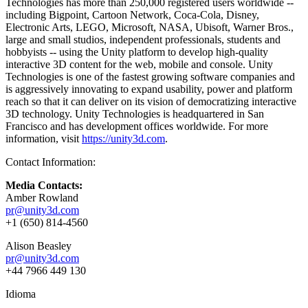
Technologies has more than 250,000 registered users worldwide --
including Bigpoint, Cartoon Network, Coca-Cola, Disney,
Electronic Arts, LEGO, Microsoft, NASA, Ubisoft, Warner Bros.,
large and small studios, independent professionals, students and
hobbyists -- using the Unity platform to develop high-quality
interactive 3D content for the web, mobile and console. Unity
Technologies is one of the fastest growing software companies and
is aggressively innovating to expand usability, power and platform
reach so that it can deliver on its vision of democratizing interactive
3D technology. Unity Technologies is headquartered in San
Francisco and has development offices worldwide. For more
information, visit
https://unity3d.com
.
Contact Information:
Media Contacts:
Amber Rowland
pr@unity3d.com
+1 (650) 814-4560
Alison Beasley
pr@unity3d.com
+44 7966 449 130
Idioma