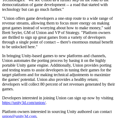
democratization of game development -- a road that started with
Jogos XR
technology but can go much further."
Lance jogos XR em várias plataformas
"Union offers game developers a one-stop route to a wide range of
Jogos com multijogador
revenue streams, allowing them to focus more energy on making
Simplifique o desenvolvimento de jogos multiplayer
great games instead of worrying about how to make money," said
Brett Seyler, GM of Union and VP of Strategy. "Platform owners
are thrilled to sign up great games from a variety of developers
through a single point of contact -- there's enormous mutual benefit
to be unlocked here."
In bringing Unity-based games to new platforms and channels,
Union automates the porting process by basing it on the highly
portable Unity game engine. Additionally, Union provides porting
and testing teams to assist developers in tuning their games for the
target platform and for making technical adjustments to maximize
the games' potential. Union also provides a healthy return;
developers will collect 80 percent of net revenues generated by their
games.
Developers interested in joining Union can sign up now by visiting
https://unity3d.com/union/
.
Platform owners interested in sourcing Unity authored can contact
union@unity3d.com
.