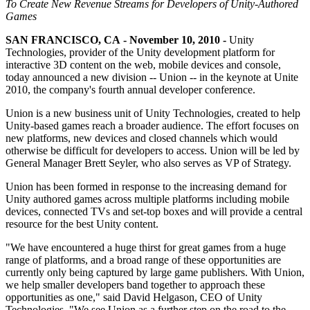
Descubra mais de 25 plataformas que o Unity suporta
Alcançar excelência operacional
É iniciante no Unity? Comece sua jornada
To Create New Revenue Streams for Developers of Unity-Authored
Insights
Junte-se a desenvolvedores, criadores e insiders
Games
LiveOps
Varejo
Tutoriais
SAN FRANCISCO, CA - November 10, 2010 -
Unity
Estudos de caso
Prêmios Unity
Insights pós-lançamento e operações de jogos ao vivo
Transformar experiências em loja em experiências online
Dicas práticas e melhores práticas
Technologies, provider of the Unity development platform for
Histórias de sucesso do mundo real
Celebrando criadores do Unity em todo o mundo
Amplie
Educação
interactive 3D content on the web, mobile devices and console,
Automotivo
today announced a new division -- Union -- in the keynote at Unite
Guias de melhores práticas
Aquisição de usuários
Impulsione a inovação e as experiências dentro do carro
Para estudantes
2010, the company's fourth annual developer conference.
Dicas e truques de especialistas
Seja descoberto e adquira usuários móveis
Veja todas as indústrias
Impulsione sua carreira
Union is a new business unit of Unity Technologies, created to help
Demonstrações
In-App Purchase
Para educadores
Unity-based games reach a broader audience. The effort focuses on
Demonstrações, amostras e blocos de construção
Gerencie as IAP em todas as lojas e no modelo D2C (direto ao
Impulsione seu ensino
new platforms, new devices and closed channels which would
Todos os recursos
consumidor).
otherwise be difficult for developers to access. Union will be led by
Novidades
General Manager Brett Seyler, who also serves as VP of Strategy.
Concessão de Licença Educacional
Monetização
Leve o poder do Unity para sua instituição
Union has been formed in response to the increasing demand for
Blog
Conecte jogadores com os jogos certos
Unity authored games across multiple platforms including mobile
Atualizações, informações e dicas técnicas
Anuncie com o Unity
Monetize com o Unity
Certificações
devices, connected TVs and set-top boxes and will provide a central
Casos de uso
Prove sua maestria em Unity
resource for the best Unity content.
Notícias
Notícias, histórias e centro de imprensa
Jogos de dispositivos móveis
"We have encountered a huge thirst for great games from a huge
Crie e faça crescer sucessos móveis com o Unity
range of platforms, and a broad range of these opportunities are
currently only being captured by large game publishers. With Union,
we help smaller developers band together to approach these
Jogos Independentes
opportunities as one," said David Helgason, CEO of Unity
Lance grandes jogos com pequenas equipes
Technologies. "We see Union as a further step on the road to the