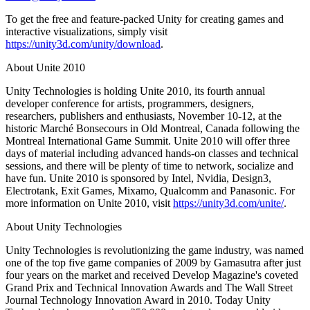
To get the free and feature-packed Unity for creating games and
interactive visualizations, simply visit
https://unity3d.com/unity/download
.
About Unite 2010
Unity Technologies is holding Unite 2010, its fourth annual
developer conference for artists, programmers, designers,
researchers, publishers and enthusiasts, November 10-12, at the
historic Marché Bonsecours in Old Montreal, Canada following the
Montreal International Game Summit. Unite 2010 will offer three
days of material including advanced hands-on classes and technical
sessions, and there will be plenty of time to network, socialize and
have fun. Unite 2010 is sponsored by Intel, Nvidia, Design3,
Electrotank, Exit Games, Mixamo, Qualcomm and Panasonic. For
more information on Unite 2010, visit
https://unity3d.com/unite/
.
About Unity Technologies
Unity Technologies is revolutionizing the game industry, was named
one of the top five game companies of 2009 by Gamasutra after just
four years on the market and received Develop Magazine's coveted
Grand Prix and Technical Innovation Awards and The Wall Street
Journal Technology Innovation Award in 2010. Today Unity