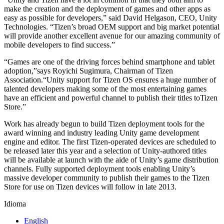
make the creation and the deployment of games and other apps as
Jogos XR
easy as possible for developers,” said David Helgason, CEO, Unity
Lance jogos XR em várias plataformas
Technologies. “Tizen’s broad OEM support and big market potential
will provide another excellent avenue for our amazing community of
Jogos com multijogador
mobile developers to find success.”
Simplifique o desenvolvimento de jogos multiplayer
“Games are one of the driving forces behind smartphone and tablet
adoption,”says Royichi Sugimura, Chairman of Tizen
Association.“Unity support for Tizen OS ensures a huge number of
talented developers making some of the most entertaining games
have an efficient and powerful channel to publish their titles toTizen
Store.”
Work has already begun to build Tizen deployment tools for the
award winning and industry leading Unity game development
engine and editor. The first Tizen-operated devices are scheduled to
be released later this year and a selection of Unity-authored titles
will be available at launch with the aide of Unity’s game distribution
channels. Fully supported deployment tools enabling Unity’s
massive developer community to publish their games to the Tizen
Store for use on Tizen devices will follow in late 2013.
Idioma
English