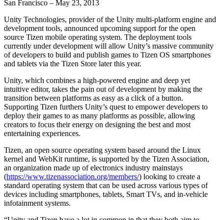
Descubra mais de 25 plataformas que o Unity suporta
Alcançar excelência operacional
É iniciante no Unity? Comece sua jornada
San Francisco – May 23, 2013
Insights
Junte-se a desenvolvedores, criadores e insiders
Unity Technologies, provider of the Unity multi-platform engine and
LiveOps
Varejo
Tutoriais
development tools, announced upcoming support for the open
Estudos de caso
Prêmios Unity
Insights pós-lançamento e operações de jogos ao vivo
Transformar experiências em loja em experiências online
Dicas práticas e melhores práticas
source Tizen mobile operating system. The deployment tools
Histórias de sucesso do mundo real
Celebrando criadores do Unity em todo o mundo
Amplie
Educação
currently under development will allow Unity’s massive community
Automotivo
of developers to build and publish games to Tizen OS smartphones
Guias de melhores práticas
Aquisição de usuários
Impulsione a inovação e as experiências dentro do carro
Para estudantes
and tablets via the Tizen Store later this year.
Dicas e truques de especialistas
Seja descoberto e adquira usuários móveis
Veja todas as indústrias
Impulsione sua carreira
Unity, which combines a high-powered engine and deep yet
Demonstrações
In-App Purchase
Para educadores
intuitive editor, takes the pain out of development by making the
Demonstrações, amostras e blocos de construção
Gerencie as IAP em todas as lojas e no modelo D2C (direto ao
Impulsione seu ensino
transition between platforms as easy as a click of a button.
Todos os recursos
consumidor).
Supporting Tizen furthers Unity’s quest to empower developers to
Novidades
deploy their games to as many platforms as possible, allowing
Concessão de Licença Educacional
creators to focus their energy on designing the best and most
Monetização
Leve o poder do Unity para sua instituição
entertaining experiences.
Blog
Conecte jogadores com os jogos certos
Atualizações, informações e dicas técnicas
Anuncie com o Unity
Monetize com o Unity
Certificações
Tizen, an open source operating system based around the Linux
Casos de uso
Prove sua maestria em Unity
kernel and WebKit runtime, is supported by the Tizen Association,
Notícias
an organization made up of electronics industry mainstays
Notícias, histórias e centro de imprensa
Jogos de dispositivos móveis
(
https://www.tizenassociation.org/members/
) looking to create a
Crie e faça crescer sucessos móveis com o Unity
standard operating system that can be used across various types of
devices including smartphones, tablets, Smart TVs, and in-vehicle
infotainment systems.
Jogos Independentes
Lance grandes jogos com pequenas equipes
“Unity and Tizen have a lot in common in that they both aim to