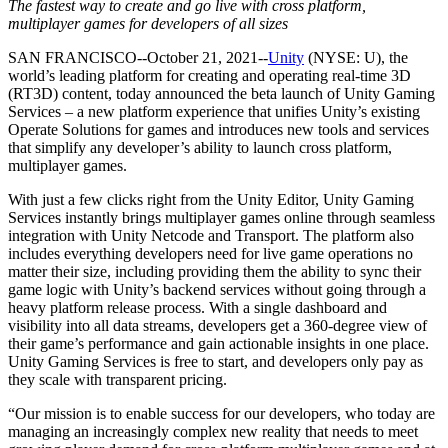
Descubra mais de 25 plataformas que o Unity suporta
Alcançar excelência operacional
É iniciante no Unity? Comece sua jornada
The fastest way to create and go live with cross platform,
Insights
Junte-se a desenvolvedores, criadores e insiders
multiplayer games for developers of all sizes
LiveOps
Varejo
Tutoriais
SAN FRANCISCO--October 21, 2021--
Unity
(NYSE: U), the
Estudos de caso
Prêmios Unity
Insights pós-lançamento e operações de jogos ao vivo
Transformar experiências em loja em experiências online
Dicas práticas e melhores práticas
world’s leading platform for creating and operating real-time 3D
Histórias de sucesso do mundo real
Celebrando criadores do Unity em todo o mundo
Amplie
Educação
(RT3D) content, today announced the beta launch of Unity Gaming
Automotivo
Services – a new platform experience that unifies Unity’s existing
Guias de melhores práticas
Aquisição de usuários
Impulsione a inovação e as experiências dentro do carro
Para estudantes
Operate Solutions for games and introduces new tools and services
Dicas e truques de especialistas
Seja descoberto e adquira usuários móveis
Veja todas as indústrias
Impulsione sua carreira
that simplify any developer’s ability to launch cross platform,
multiplayer games.
Demonstrações
In-App Purchase
Para educadores
Demonstrações, amostras e blocos de construção
Gerencie as IAP em todas as lojas e no modelo D2C (direto ao
Impulsione seu ensino
With just a few clicks right from the Unity Editor, Unity Gaming
Todos os recursos
consumidor).
Services instantly brings multiplayer games online through seamless
Novidades
integration with Unity Netcode and Transport. The platform also
Concessão de Licença Educacional
includes everything developers need for live game operations no
Monetização
Leve o poder do Unity para sua instituição
matter their size, including providing them the ability to sync their
Blog
Conecte jogadores com os jogos certos
game logic with Unity’s backend services without going through a
Atualizações, informações e dicas técnicas
Anuncie com o Unity
Monetize com o Unity
Certificações
heavy platform release process. With a single dashboard and
Casos de uso
Prove sua maestria em Unity
visibility into all data streams, developers get a 360-degree view of
Notícias
their game’s performance and gain actionable insights in one place.
Notícias, histórias e centro de imprensa
Jogos de dispositivos móveis
Unity Gaming Services is free to start, and developers only pay as
Crie e faça crescer sucessos móveis com o Unity
they scale with transparent pricing.
“Our mission is to enable success for our developers, who today are
Jogos Independentes
managing an increasingly complex new reality that needs to meet
Lance grandes jogos com pequenas equipes