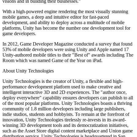
visions and in building their businesses."
Jogos XR
With a high-powered engine rendering the most visually stunning
Lance jogos XR em várias plataformas
mobile games, a deep and intuitive editor for fast-paced
development, and ability to deploy across a multitude of mobile
Jogos com multijogador
platforms, Unity has become the number one development tool for
Simplifique o desenvolvimento de jogos multiplayer
game developers.
In 2012, Game Developer Magazine conducted a survey that found
53% of mobile developers were using Unity and Apple named 17
Unity-authored mobile titles to their "Best of" awards including The
Room which was named Game of the Year on iPad.
About Unity Technologies
Unity Technologies is the creator of Unity, a flexible and high-
performance development platform used to make creative and
intelligent interactive 3D and 2D experiences. The "author once,
deploy everywhere" capability ensures developers can publish to all
of the most popular platforms. Unity Technologies boasts a thriving
community of 1.8 million developers including large publishers,
indie studios, students and hobbyists. To remain at the forefront of
innovation, Unity Technologies tirelessly re-invests in its award-
winning 3D development tools and its democratization initiatives,
such as the Asset Store digital content marketplace and Union game
distribution service. Unity Technologies is headquartered in San