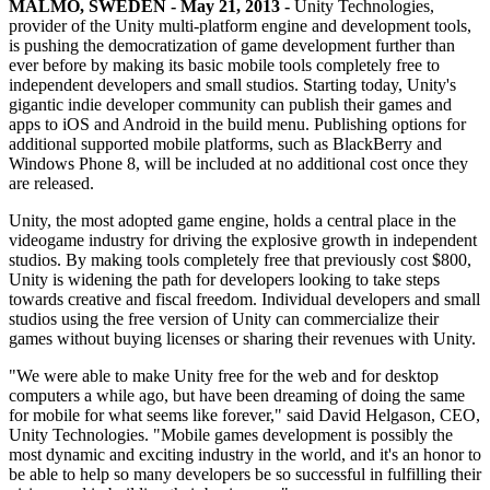
Descubra mais de 25 plataformas que o Unity suporta
Alcançar excelência operacional
É iniciante no Unity? Comece sua jornada
MALMO, SWEDEN - May 21, 2013 -
Unity Technologies,
Insights
Junte-se a desenvolvedores, criadores e insiders
provider of the Unity multi-platform engine and development tools,
is pushing the democratization of game development further than
LiveOps
Varejo
Tutoriais
Estudos de caso
Prêmios Unity
ever before by making its basic mobile tools completely free to
Insights pós-lançamento e operações de jogos ao vivo
Transformar experiências em loja em experiências online
Dicas práticas e melhores práticas
Histórias de sucesso do mundo real
Celebrando criadores do Unity em todo o mundo
independent developers and small studios. Starting today, Unity's
Amplie
Educação
gigantic indie developer community can publish their games and
Automotivo
apps to iOS and Android in the build menu. Publishing options for
Guias de melhores práticas
Aquisição de usuários
Impulsione a inovação e as experiências dentro do carro
Para estudantes
additional supported mobile platforms, such as BlackBerry and
Dicas e truques de especialistas
Seja descoberto e adquira usuários móveis
Veja todas as indústrias
Impulsione sua carreira
Windows Phone 8, will be included at no additional cost once they
are released.
Demonstrações
In-App Purchase
Para educadores
Demonstrações, amostras e blocos de construção
Gerencie as IAP em todas as lojas e no modelo D2C (direto ao
Impulsione seu ensino
Unity, the most adopted game engine, holds a central place in the
Todos os recursos
consumidor).
videogame industry for driving the explosive growth in independent
Novidades
studios. By making tools completely free that previously cost $800,
Concessão de Licença Educacional
Unity is widening the path for developers looking to take steps
Monetização
Leve o poder do Unity para sua instituição
towards creative and fiscal freedom. Individual developers and small
Blog
Conecte jogadores com os jogos certos
studios using the free version of Unity can commercialize their
Atualizações, informações e dicas técnicas
Anuncie com o Unity
Monetize com o Unity
Certificações
games without buying licenses or sharing their revenues with Unity.
Casos de uso
Prove sua maestria em Unity
Notícias
"We were able to make Unity free for the web and for desktop
Notícias, histórias e centro de imprensa
Jogos de dispositivos móveis
computers a while ago, but have been dreaming of doing the same
Crie e faça crescer sucessos móveis com o Unity
for mobile for what seems like forever," said David Helgason, CEO,
Unity Technologies. "Mobile games development is possibly the
Jogos Independentes
most dynamic and exciting industry in the world, and it's an honor to
Lance grandes jogos com pequenas equipes
be able to help so many developers be so successful in fulfilling their