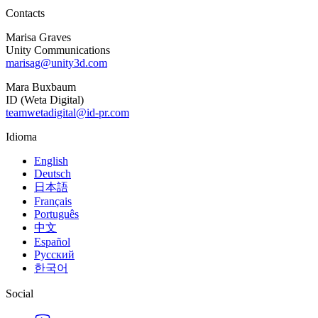
Contacts
Marisa Graves
Unity Communications
marisag@unity3d.com
Mara Buxbaum
ID (Weta Digital)
teamwetadigital@id-pr.com
Idioma
English
Deutsch
日本語
Français
Português
中文
Español
Русский
한국어
Social