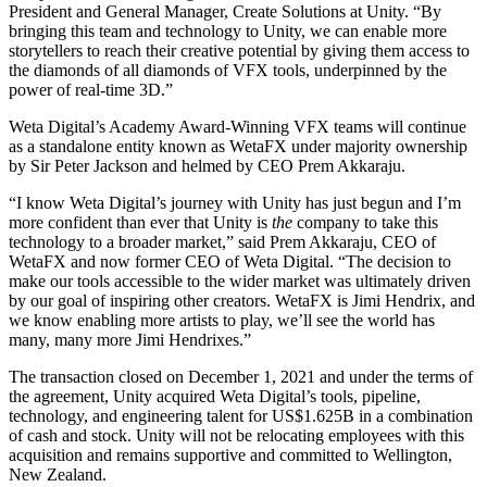
President and General Manager, Create Solutions at Unity. “By
Jogos XR
bringing this team and technology to Unity, we can enable more
Lance jogos XR em várias plataformas
storytellers to reach their creative potential by giving them access to
the diamonds of all diamonds of VFX tools, underpinned by the
power of real-time 3D.”
Jogos com multijogador
Simplifique o desenvolvimento de jogos multiplayer
Weta Digital’s Academy Award-Winning VFX teams will continue
as a standalone entity known as WetaFX under majority ownership
by Sir Peter Jackson and helmed by CEO Prem Akkaraju.
“I know Weta Digital’s journey with Unity has just begun and I’m
more confident than ever that Unity is
the
company to take this
technology to a broader market,” said Prem Akkaraju, CEO of
WetaFX and now former CEO of Weta Digital. “The decision to
make our tools accessible to the wider market was ultimately driven
by our goal of inspiring other creators. WetaFX is Jimi Hendrix, and
we know enabling more artists to play, we’ll see the world has
many, many more Jimi Hendrixes.”
The transaction closed on December 1, 2021 and under the terms of
the agreement, Unity acquired Weta Digital’s tools, pipeline,
technology, and engineering talent for US$1.625B in a combination
of cash and stock. Unity will not be relocating employees with this
acquisition and remains supportive and committed to Wellington,
New Zealand.