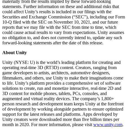
materially from the results implied by these forward-looking
statements. Further information on these and additional risks that
could affect Unity’s results is included in our filings with the
Securities and Exchange Commission (“SEC”), including our Form
10-Q filed with the SEC on November 10, 2021, and our future
reports that we may file with the SEC from time to time, which
could cause actual results to vary from expectations. Unity assumes
no obligation to, and does not currently intend to, update any such
forward-looking statements after the date of this release.
About Unity
Unity (NYSE: U) is the world’s leading platform for creating and
operating real-time 3D (RT3D) content. Creators, ranging from
game developers to artists, architects, automotive designers,
filmmakers, and others, use Unity to make their imaginations come
to life. Unity’s platform provides a comprehensive set of software
solutions to create, run and monetize interactive, real-time 2D and
3D content for mobile phones, tablets, PCs, consoles, and
augmented and virtual reality devices. The company’s 1,800+
person research and development team keeps Unity at the forefront
of development by working alongside partners to ensure optimized
support for the latest releases and platforms. Apps developed by
Unity creators were downloaded more than five billion times per
month in 2020. For more information, please visit
www.unity.com
.