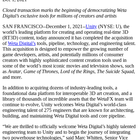
Descubra mais de 25 plataformas que o Unity suporta
Alcançar excelência operacional
É iniciante no Unity? Comece sua jornada
Insights
Junte-se a desenvolvedores, criadores e insiders
Closed transaction marks the beginning of democratizing Weta
LiveOps
Varejo
Tutoriais
Digital’s exclusive tools for millions of creators and artists
Estudos de caso
Prêmios Unity
Insights pós-lançamento e operações de jogos ao vivo
Transformar experiências em loja em experiências online
Dicas práticas e melhores práticas
Histórias de sucesso do mundo real
Celebrando criadores do Unity em todo o mundo
Amplie
Educação
SAN FRANCISCO--December 1, 2021--
Unity
(NYSE: U), the
Automotivo
world’s leading platform for creating and operating real-time 3D
Guias de melhores práticas
Aquisição de usuários
Impulsione a inovação e as experiências dentro do carro
Para estudantes
(RT3D) content, today announced it has completed the acquisition
Dicas e truques de especialistas
Seja descoberto e adquira usuários móveis
Veja todas as indústrias
Impulsione sua carreira
of
Weta Digital’s
tools, pipeline, technology, and engineering talent.
This acquisition is designed to empower the growing number of
game developers, artists, and potentially millions of consumer
Demonstrações
In-App Purchase
Para educadores
creators with highly sophisticated content creation tools used in
Demonstrações, amostras e blocos de construção
Gerencie as IAP em todas as lojas e no modelo D2C (direto ao
Impulsione seu ensino
some of the world’s most iconic movies and television shows, such
Todos os recursos
consumidor).
as
Avatar
,
Game of Thrones
,
Lord of the Rings
,
The Suicide Squad
,
Novidades
Concessão de Licença Educacional
and more.
Monetização
Leve o poder do Unity para sua instituição
Blog
Conecte jogadores com os jogos certos
In addition to acquiring dozens of industry-leading tools, a
Atualizações, informações e dicas técnicas
Anuncie com o Unity
Monetize com o Unity
foundational data platform for interoperable 3D art creation, and a
Certificações
Casos de uso
library of thousands of incredible assets that the WetaFX team will
Prove sua maestria em Unity
Notícias
continue to evolve, Unity welcomes Weta Digital’s world-class
Notícias, histórias e centro de imprensa
engineering talent of 275 engineers that are known for architecting,
Jogos de dispositivos móveis
building, and maintaining Weta Digital tools and core pipeline.
Crie e faça crescer sucessos móveis com o Unity
“We are thrilled to officially welcome Weta Digital’s highly talented
Jogos Independentes
engineering team to Unity and to begin the journey of integrating
Lance grandes jogos com pequenas equipes
two powerhouse technologies,” said Marc Whitten, Senior Vice