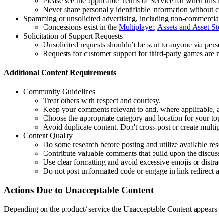
Please see the applicable Terms of Service for when this 
Never share personally identifiable information without 
Spamming or unsolicited advertising, including non-commercia
Concessions exist in the
Multiplayer
,
Assets and Asset St
Solicitation of Support Requests
Unsolicited requests shouldn’t be sent to anyone via per
Requests for customer support for third-party games are 
Additional Content Requirements
Community Guidelines
Treat others with respect and courtesy.
Keep your comments relevant to and, where applicable, a
Choose the appropriate category and location for your top
Avoid duplicate content. Don't cross-post or create multip
Content Quality
Do some research before posting and utilize available res
Contribute valuable comments that build upon the discus
Use clear formatting and avoid excessive emojis or distra
Do not post unformatted code or engage in link redirect 
Actions Due to Unacceptable Content
Depending on the product/ service the Unacceptable Content appears o