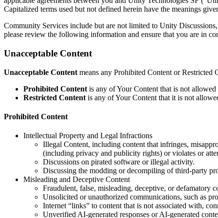
Descubra mais de 25 plataformas que o Unity suporta
Alcançar excelência operacional
É iniciante no Unity? Comece sua jornada
applicable agreements between you and Unity Technologies SF (“Unity”
Insights
Junte-se a desenvolvedores, criadores e insiders
Capitalized terms used but not defined herein have the meanings given
LiveOps
Varejo
Tutoriais
Community Services include but are not limited to Unity Discussion
Estudos de caso
Prêmios Unity
Insights pós-lançamento e operações de jogos ao vivo
Transformar experiências em loja em experiências online
Dicas práticas e melhores práticas
please review the following information and ensure that you are in co
Histórias de sucesso do mundo real
Celebrando criadores do Unity em todo o mundo
Amplie
Educação
Automotivo
Unacceptable Content
Guias de melhores práticas
Aquisição de usuários
Impulsione a inovação e as experiências dentro do carro
Para estudantes
Dicas e truques de especialistas
Seja descoberto e adquira usuários móveis
Veja todas as indústrias
Impulsione sua carreira
Unacceptable Content
means any Prohibited Content or Restricted 
Demonstrações
In-App Purchase
Para educadores
Prohibited Content
is any of Your Content that is not allowe
Demonstrações, amostras e blocos de construção
Gerencie as IAP em todas as lojas e no modelo D2C (direto ao consu
Impulsione seu ensino
Restricted Content
is any of Your Content that it is not allo
Todos os recursos
Novidades
Prohibited Content
Monetização
Concessão de Licença Educacional
Conecte jogadores com os jogos certos
Leve o poder do Unity para sua instituição
Blog
Anuncie com o Unity
Monetize com o Unity
Intellectual Property and Legal Infractions
Atualizações, informações e dicas técnicas
Casos de uso
Illegal Content, including content that infringes, misappro
Certificações
(including privacy and publicity rights) or violates or att
Prove sua maestria em Unity
Discussions on pirated software or illegal activity.
Notícias
Jogos de dispositivos móveis
Discussing the modding or decompiling of third-party pro
Notícias, histórias e centro de imprensa
Crie e faça crescer sucessos móveis com o Unity
Misleading and Deceptive Content
Fraudulent, false, misleading, deceptive, or defamatory c
Jogos Independentes
Unsolicited or unauthorized communications, such as promo
Lance grandes jogos com pequenas equipes
Internet “links” to content that is not associated with, con
Unverified AI-generated responses or AI-generated conte