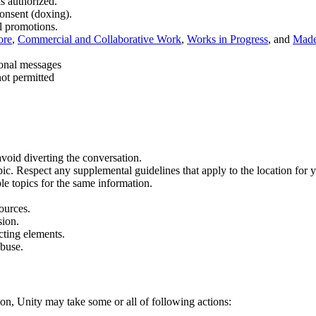
is authorized.
consent (doxing).
l promotions.
ore
,
Commercial and Collaborative Work
,
Works in Progress
, and
Made
sonal messages
not permitted
void diverting the conversation.
ic. Respect any supplemental guidelines that apply to the location for y
le topics for the same information.
ources.
sion.
cting elements.
abuse.
n, Unity may take some or all of following actions: