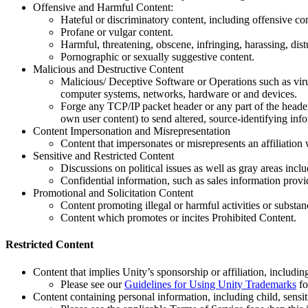
Jogos XR
Offensive and Harmful Content:
Lance jogos XR em várias plataformas
Hateful or discriminatory content, including offensive conte
Profane or vulgar content.
Harmful, threatening, obscene, infringing, harassing, dist
Jogos com multijogador
Pornographic or sexually suggestive content.
Simplifique o desenvolvimento de jogos multiplayer
Malicious and Destructive Content
Malicious/ Deceptive Software or Operations such as viru
computer systems, networks, hardware or and devices.
Forge any TCP/IP packet header or any part of the header
own user content) to send altered, source-identifying inf
Content Impersonation and Misrepresentation
Content that impersonates or misrepresents an affiliation 
Sensitive and Restricted Content
Discussions on political issues as well as gray areas inclu
Confidential information, such as sales information provi
Promotional and Solicitation Content
Content promoting illegal or harmful activities or substan
Content which promotes or incites Prohibited Content.
Restricted Content
Content that implies Unity’s sponsorship or affiliation, includ
Please see our
Guidelines for Using Unity Trademarks
fo
Content containing personal information, including child, sensi