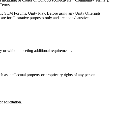
gs including or Codes of Conduct (collectively, “Community Terms”).
 Terms.
tic SCM Forums, Unity Play. Before using any Unity Offerings,
re for illustrative purposes only and are not exhaustive.
y or without meeting additional requirements.
ch as intellectual property or proprietary rights of any person
 solicitation.