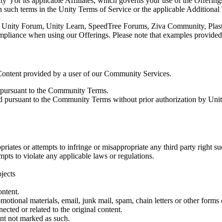
) or its applicable Affiliates, which governs your use of the Offerin
 such terms in the Unity Terms of Service or the applicable Additional
s, Unity Forum, Unity Learn, SpeedTree Forums, Ziva Community, Plas
mpliance when using our Offerings. Please note that examples provided a
Content provided by a user of our Community Services.
d pursuant to the Community Terms.
midor).
wed pursuant to the Community Terms without prior authorization by Unit
priates or attempts to infringe or misappropriate any third party right su
empts to violate any applicable laws or regulations.
jects
ontent.
tional materials, email, junk mail, spam, chain letters or other forms of
nected or related to the original content.
nt not marked as such.