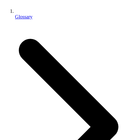
Jogos XR
Lance jogos XR em várias plataformas
Glossary
Jogos com multijogador
Simplifique o desenvolvimento de jogos multiplayer