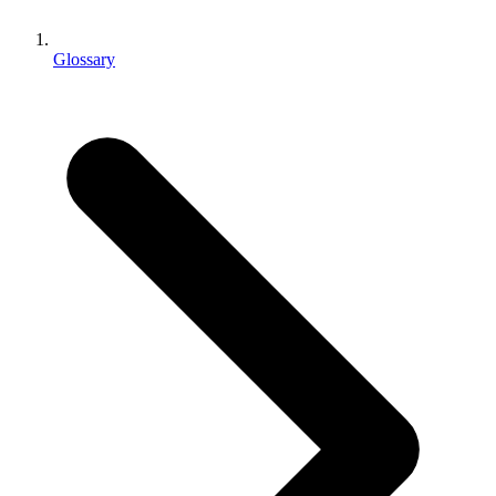
Jogos XR
Lance jogos XR em várias plataformas
Glossary
Jogos com multijogador
Simplifique o desenvolvimento de jogos multiplayer