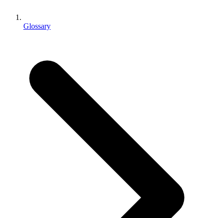
Jogos XR
Lance jogos XR em várias plataformas
Glossary
Jogos com multijogador
Simplifique o desenvolvimento de jogos multiplayer