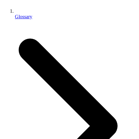
Jogos XR
Lance jogos XR em várias plataformas
Glossary
Jogos com multijogador
Simplifique o desenvolvimento de jogos multiplayer