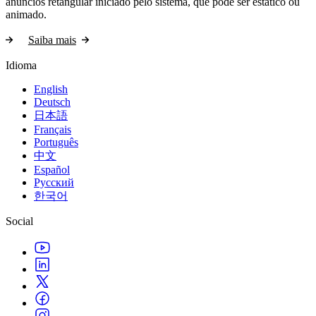
anúncios retangular iniciado pelo sistema, que pode ser estático ou
animado.
Saiba mais
Idioma
English
Deutsch
日本語
Français
Português
中文
Español
Русский
한국어
Social