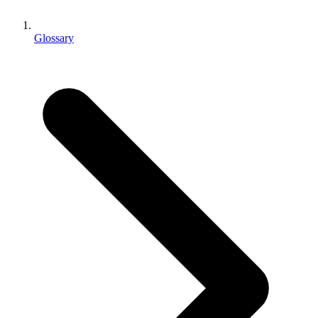
Jogos XR
Lance jogos XR em várias plataformas
Glossary
Jogos com multijogador
Simplifique o desenvolvimento de jogos multiplayer