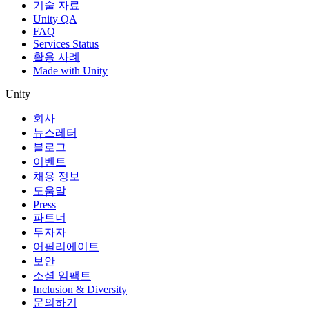
기술 자료
Unity QA
FAQ
Services Status
활용 사례
Made with Unity
Unity
회사
뉴스레터
블로그
이벤트
채용 정보
도움말
Press
파트너
투자자
어필리에이트
보안
소셜 임팩트
Inclusion & Diversity
문의하기