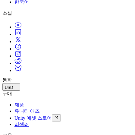
문의하기
한국어
용어집
Unity 필수 학습 길잡이
유니티 팀과 소통하기
멀티플랫폼
제조업
Livestreams
소셜
기술 용어 라이브러리
Unity 사용이 처음이신가요? 여정 시작하기
Unity가 지원하는 25개 이상의 플랫폼을 살펴보세요.
운영 우수성 확보
개발자, 크리에이터, Insider와의 소통
분석 자료
사용법 가이드
LiveOps
리테일
Unity Awards
활용 사례
출시 후 인사이트를 확인하고 라이브 게임을 운영하세요.
실용적인 팁 및 베스트 프랙티스
상점 경험을 온라인 경험으로 전환
전 세계 Unity 크리에이터 축하
실제 성공 사례
성장
교육
자동차
베스트 프랙티스 가이드
사용자 확보
학생용
혁신을 가속화하고 차량 내 경험을 향상시키세요.
전문가 팁
모바일 사용자를 검색하고 Acquire
커리어 시작하기
모든 산업 보기
데모
인앱 결제
교육 담당자 대상 교육
데모, 샘플 및 빌딩 블록
통화
매장 및 D2C 전반에 걸쳐 IAP 관리하세요.
교육 효율 극대화
모든 리소스
USD
새로운 기능
수익화
교육 라이선스
구매
적합한 게임으로 플레이어 연결
교육 기관에 Unity 강력한 기능 도입
제품
블로그
Unity로 광고하세요
Unity로 수익화하세요
유니티 애즈
업데이트, 정보, 기술 팁
활용 부문
자격증
Unity 에셋 스토어
Unity 숙련도를 입증하세요
리셀러
뉴스
모바일 게임
뉴스, 스토리, 보도 센터
Unity로 모바일 히트작을 제작하고 성장시키세요.