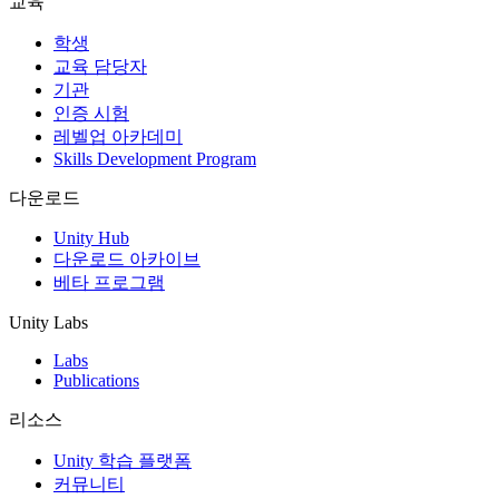
교육
인디 게임
학생
소규모 팀으로 대작 게임을 출시하세요.
교육 담당자
기관
인증 시험
XR 게임
레벨업 아카데미
여러 플랫폼에서 XR 게임을 출시하세요.
Skills Development Program
멀티플레이어 게임
다운로드
멀티플레이어 게임 개발을 간소화하세요.
Unity Hub
다운로드 아카이브
베타 프로그램
Unity Labs
Labs
Publications
리소스
Unity 학습 플랫폼
커뮤니티