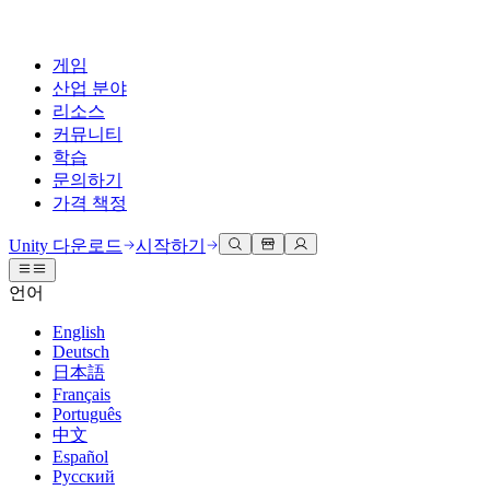
게임
산업 분야
리소스
커뮤니티
학습
문의하기
가격 책정
개발
활용 부문
테크니컬 라이브러리
커뮤니티 허브
모든 레벨 지원
지원 옵션
Unity 다운로드
시작하기
Unity Learn
Unity 엔진
3D 협업
기술 자료
토론
도움 받기
언어
무료로 Unity 기술 마스터
모든 플랫폼 위한 2D 및 3D 게임 제작
실시간 3D 프로젝트 빌드 및 검토
성공을 위한 Unity
공식 유저. '광고 지면'의 타겟 고객 매뉴얼 및 API 레퍼런스
토론, 문제 해결, 소통
English
전문 교육
Deutsch
협업
몰입형 교육
Success 플랜
개발자 툴
이벤트
日本語
Unity 강사와 함께 팀의 역량을 강화하세요
팀과 함께 신속한 협업과 반복 작업을 수행하세요.
몰입도 높은 환경 제작
전문가 지원을 통해 더 빠르게 목표 도달률 달성
릴리스 버전 및 이슈 트래커
글로벌 이벤트 및 현지 이벤트
Français
Unity 처음 사용하시나요
Unity 다운로드
Português
커뮤니티 사례
FAQ
고객 경험
中文
로드맵
시작하기
일반적인 질문에 대한 답변
플랜 및 가격
인터랙티브 3D 경험 제작
Español
Made with Unity
예정된 기능 검토
학습 시작하기
배포
산업 분야
Русский
Unity 크리에이터 소개