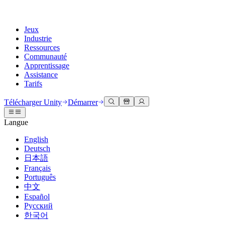
Jeux
Industrie
Ressources
Communauté
Apprentissage
Assistance
Tarifs
Développer
Cas d’utilisation
Bibliothèque technique
Centre communautaire
Pour tous les niveaux
Options d'assistance
Télécharger Unity
Démarrer
Moteur Unity
Collaboration 3D
Documentation
Discussions
Unity Learn
Obtenir de l'aide
Langue
Créez des jeux 2D et 3D pour n'importe quelle plateforme
Construisez et révisez des projets 3D en temps réel
Maîtrisez les compétences Unity gratuitement
Vous aider à réussir avec Unity
Manuels d'utilisation officiels et références API
Discuter, résoudre des problèmes et se connecter
English
Collaboration
Formation immersive
Formation professionnelle
Plans de succès
Deutsch
Outils de développement
Événements
Collaborez et itérez rapidement avec votre équipe
Entraînez-vous dans des environnements immersifs
Améliorez votre équipe avec des formateurs Unity
Atteignez vos objectifs plus rapidement avec un support expert
日本語
Versions de publication et suivi des problèmes
Événements mondiaux et locaux
Télécharger Unity
Vous découvrez Unity ?
Français
Histoires de la communauté
Expériences client
FAQ
Português
Feuille de route
Offres et tarifs
Créez des expériences interactives 3D
Démarrer
Réponses aux questions courantes
中文
Examiner les fonctionnalités à venir
Made with Unity
Déployez
Secteurs
Démarrez votre apprentissage
Español
Mise en avant des créateurs Unity
Русский
Contactez-nous.
Glossaire
한국어
Multiplateforme
Fabrication
Parcours essentiels Unity
Connectez-vous avec notre équipe
Bibliothèque de termes techniques
Diffusions en direct