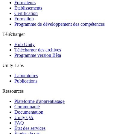
Jeux XR
Formateurs
Lancez des jeux XR sur plusieurs plateformes
Établissements
Certification
Formation
Jeux multijoueur
Programme de développement des compétences
Simplifiez le développement de jeux multijoueurs
Télécharger
Hub Unity
Télécharger des archives
Programme version Bêta
Unity Labs
Laboratoires
Publications
Ressources
Plateforme d'apprentissage
Communauté
Documentation
Unity QA
FAQ
État des services
Études de cas