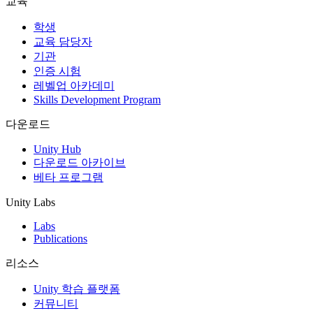
교육
인디 게임
학생
소규모 팀으로 대작 게임을 출시하세요.
교육 담당자
기관
인증 시험
XR 게임
레벨업 아카데미
여러 플랫폼에서 XR 게임을 출시하세요.
Skills Development Program
멀티플레이어 게임
다운로드
멀티플레이어 게임 개발을 간소화하세요.
Unity Hub
다운로드 아카이브
베타 프로그램
Unity Labs
Labs
Publications
리소스
Unity 학습 플랫폼
커뮤니티