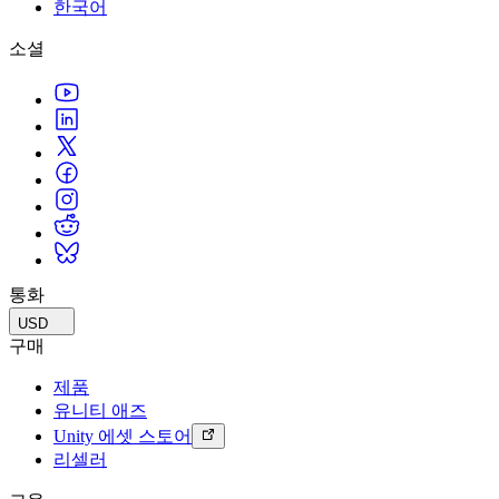
문의하기
한국어
용어집
Unity 필수 학습 길잡이
유니티 팀과 소통하기
멀티플랫폼
제조업
Livestreams
소셜
기술 용어 라이브러리
Unity 사용이 처음이신가요? 여정 시작하기
Unity가 지원하는 25개 이상의 플랫폼을 살펴보세요.
운영 우수성 확보
개발자, 크리에이터, Insider와의 소통
분석 자료
사용법 가이드
LiveOps
리테일
Unity Awards
활용 사례
출시 후 인사이트를 확인하고 라이브 게임을 운영하세요.
실용적인 팁 및 베스트 프랙티스
상점 경험을 온라인 경험으로 전환
전 세계 Unity 크리에이터 축하
실제 성공 사례
성장
교육
자동차
베스트 프랙티스 가이드
사용자 확보
학생용
혁신을 가속화하고 차량 내 경험을 향상시키세요.
전문가 팁
모바일 사용자를 검색하고 Acquire
커리어 시작하기
모든 산업 보기
데모
인앱 결제
교육 담당자 대상 교육
데모, 샘플 및 빌딩 블록
통화
매장 및 D2C 전반에 걸쳐 IAP 관리하세요.
교육 효율 극대화
모든 리소스
USD
새로운 기능
수익화
교육 라이선스
구매
적합한 게임으로 플레이어 연결
교육 기관에 Unity 강력한 기능 도입
제품
블로그
Unity로 광고하세요
Unity로 수익화하세요
유니티 애즈
업데이트, 정보, 기술 팁
활용 부문
자격증
Unity 에셋 스토어
Unity 숙련도를 입증하세요
리셀러
뉴스
모바일 게임
뉴스, 스토리, 보도 센터
Unity로 모바일 히트작을 제작하고 성장시키세요.