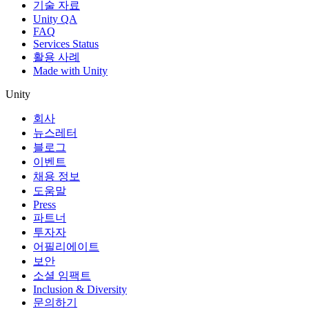
기술 자료
Unity QA
FAQ
Services Status
활용 사례
Made with Unity
Unity
회사
뉴스레터
블로그
이벤트
채용 정보
도움말
Press
파트너
투자자
어필리에이트
보안
소셜 임팩트
Inclusion & Diversity
문의하기