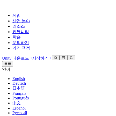
게임
산업 분야
리소스
커뮤니티
학습
문의하기
가격 책정
개발
활용 부문
테크니컬 라이브러리
커뮤니티 허브
모든 레벨 지원
지원 옵션
Unity 다운로드
시작하기
Unity Learn
Unity 엔진
3D 협업
기술 자료
토론
도움 받기
언어
무료로 Unity 기술 마스터
모든 플랫폼 위한 2D 및 3D 게임 제작
실시간 3D 프로젝트 빌드 및 검토
성공을 위한 Unity
공식 유저. '광고 지면'의 타겟 고객 매뉴얼 및 API 레퍼런스
토론, 문제 해결, 소통
English
전문 교육
Deutsch
협업
몰입형 교육
Success 플랜
개발자 툴
이벤트
日本語
Unity 강사와 함께 팀의 역량을 강화하세요
팀과 함께 신속한 협업과 반복 작업을 수행하세요.
몰입도 높은 환경 제작
전문가 지원을 통해 더 빠르게 목표 도달률 달성
릴리스 버전 및 이슈 트래커
글로벌 이벤트 및 현지 이벤트
Français
Unity 처음 사용하시나요
Unity 다운로드
Português
커뮤니티 사례
FAQ
고객 경험
中文
로드맵
시작하기
일반적인 질문에 대한 답변
플랜 및 가격
인터랙티브 3D 경험 제작
Español
Made with Unity
예정된 기능 검토
학습 시작하기
배포
산업 분야
Русский
Unity 크리에이터 소개