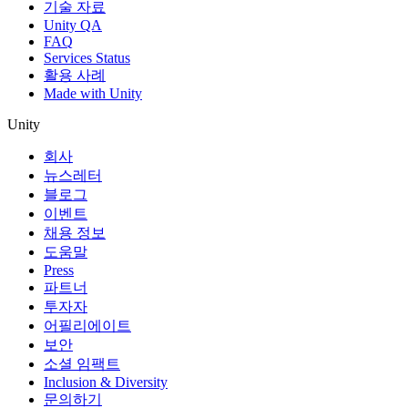
기술 자료
Unity QA
FAQ
Services Status
활용 사례
Made with Unity
Unity
회사
뉴스레터
블로그
이벤트
채용 정보
도움말
Press
파트너
투자자
어필리에이트
보안
소셜 임팩트
Inclusion & Diversity
문의하기