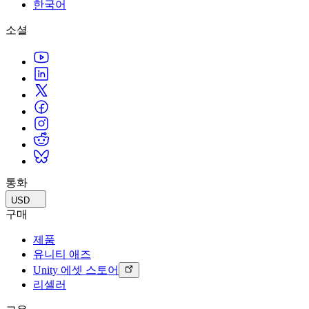
문의하기
한국어
용어집
Unity 필수 학습 길잡이
유니티 팀과 소통하기
멀티플랫폼
제조업
Livestreams
소셜
기술 용어 라이브러리
Unity 사용이 처음이신가요? 여정 시작하기
Unity가 지원하는 25개 이상의 플랫폼을 살펴보세요.
운영 우수성 확보
개발자, 크리에이터, Insider와의 소통
분석 자료
사용법 가이드
LiveOps
리테일
Unity Awards
활용 사례
출시 후 인사이트를 확인하고 라이브 게임을 운영하세요.
실용적인 팁 및 베스트 프랙티스
상점 경험을 온라인 경험으로 전환
전 세계 Unity 크리에이터 축하
실제 성공 사례
성장
교육
자동차
베스트 프랙티스 가이드
사용자 확보
학생용
혁신을 가속화하고 차량 내 경험을 향상시키세요.
전문가 팁
모바일 사용자를 검색하고 Acquire
커리어 시작하기
모든 산업 보기
데모
인앱 결제
교육 담당자 대상 교육
데모, 샘플 및 빌딩 블록
통화
매장 및 D2C 전반에 걸쳐 IAP 관리하세요.
교육 효율 극대화
모든 리소스
USD
새로운 기능
수익화
교육 라이선스
구매
적합한 게임으로 플레이어 연결
교육 기관에 Unity 강력한 기능 도입
제품
블로그
Unity로 광고하세요
Unity로 수익화하세요
유니티 애즈
업데이트, 정보, 기술 팁
활용 부문
자격증
Unity 에셋 스토어
Unity 숙련도를 입증하세요
리셀러
뉴스
모바일 게임
뉴스, 스토리, 보도 센터
Unity로 모바일 히트작을 제작하고 성장시키세요.