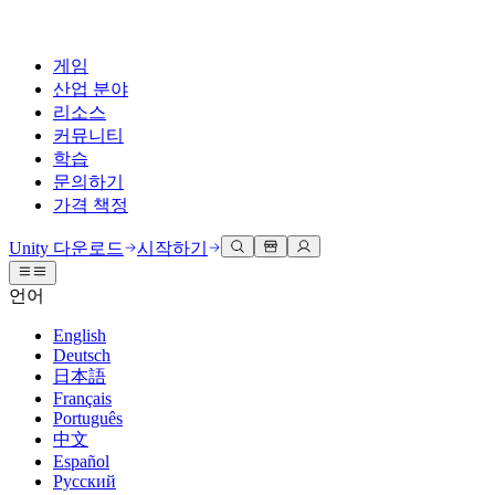
게임
산업 분야
리소스
커뮤니티
학습
문의하기
가격 책정
개발
활용 부문
테크니컬 라이브러리
커뮤니티 허브
모든 레벨 지원
지원 옵션
Unity 다운로드
시작하기
Unity Learn
Unity 엔진
3D 협업
기술 자료
토론
도움 받기
언어
무료로 Unity 기술 마스터
모든 플랫폼 위한 2D 및 3D 게임 제작
실시간 3D 프로젝트 빌드 및 검토
성공을 위한 Unity
공식 유저. '광고 지면'의 타겟 고객 매뉴얼 및 API 레퍼런스
토론, 문제 해결, 소통
English
전문 교육
Deutsch
협업
몰입형 교육
Success 플랜
개발자 툴
이벤트
日本語
Unity 강사와 함께 팀의 역량을 강화하세요
팀과 함께 신속한 협업과 반복 작업을 수행하세요.
몰입도 높은 환경 제작
전문가 지원을 통해 더 빠르게 목표 도달률 달성
릴리스 버전 및 이슈 트래커
글로벌 이벤트 및 현지 이벤트
Français
Unity 처음 사용하시나요
Unity 다운로드
Português
커뮤니티 사례
FAQ
고객 경험
中文
로드맵
시작하기
일반적인 질문에 대한 답변
플랜 및 가격
인터랙티브 3D 경험 제작
Español
Made with Unity
예정된 기능 검토
학습 시작하기
배포
산업 분야
Русский
Unity 크리에이터 소개