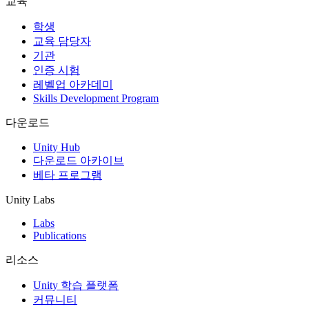
교육
인디 게임
학생
소규모 팀으로 대작 게임을 출시하세요.
교육 담당자
기관
인증 시험
XR 게임
레벨업 아카데미
여러 플랫폼에서 XR 게임을 출시하세요.
Skills Development Program
멀티플레이어 게임
다운로드
멀티플레이어 게임 개발을 간소화하세요.
Unity Hub
다운로드 아카이브
베타 프로그램
Unity Labs
Labs
Publications
리소스
Unity 학습 플랫폼
커뮤니티