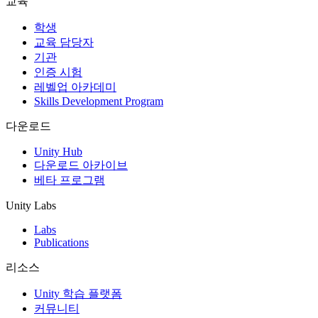
교육
인디 게임
학생
소규모 팀으로 대작 게임을 출시하세요.
교육 담당자
기관
인증 시험
XR 게임
레벨업 아카데미
여러 플랫폼에서 XR 게임을 출시하세요.
Skills Development Program
멀티플레이어 게임
다운로드
멀티플레이어 게임 개발을 간소화하세요.
Unity Hub
다운로드 아카이브
베타 프로그램
Unity Labs
Labs
Publications
리소스
Unity 학습 플랫폼
커뮤니티