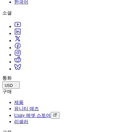
문의하기
한국어
용어집
Unity 필수 학습 길잡이
유니티 팀과 소통하기
멀티플랫폼
제조업
Livestreams
소셜
기술 용어 라이브러리
Unity 사용이 처음이신가요? 여정 시작하기
Unity가 지원하는 25개 이상의 플랫폼을 살펴보세요.
운영 우수성 확보
개발자, 크리에이터, Insider와의 소통
분석 자료
사용법 가이드
LiveOps
리테일
Unity Awards
활용 사례
출시 후 인사이트를 확인하고 라이브 게임을 운영하세요.
실용적인 팁 및 베스트 프랙티스
상점 경험을 온라인 경험으로 전환
전 세계 Unity 크리에이터 축하
실제 성공 사례
성장
교육
자동차
베스트 프랙티스 가이드
사용자 확보
학생용
혁신을 가속화하고 차량 내 경험을 향상시키세요.
전문가 팁
모바일 사용자를 검색하고 Acquire
커리어 시작하기
모든 산업 보기
데모
인앱 결제
교육 담당자 대상 교육
데모, 샘플 및 빌딩 블록
통화
매장 및 D2C 전반에 걸쳐 IAP 관리하세요.
교육 효율 극대화
모든 리소스
USD
새로운 기능
수익화
교육 라이선스
구매
적합한 게임으로 플레이어 연결
교육 기관에 Unity 강력한 기능 도입
제품
블로그
Unity로 광고하세요
Unity로 수익화하세요
유니티 애즈
업데이트, 정보, 기술 팁
활용 부문
자격증
Unity 에셋 스토어
Unity 숙련도를 입증하세요
리셀러
뉴스
모바일 게임
뉴스, 스토리, 보도 센터
Unity로 모바일 히트작을 제작하고 성장시키세요.