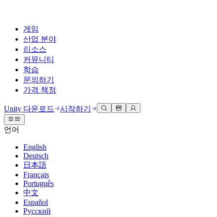
게임
산업 분야
리소스
커뮤니티
학습
문의하기
가격 책정
개발
활용 부문
테크니컬 라이브러리
커뮤니티 허브
모든 레벨 지원
지원 옵션
Unity 다운로드
시작하기
Unity Learn
Unity 엔진
3D 협업
기술 자료
토론
도움 받기
언어
무료로 Unity 기술 마스터
모든 플랫폼 위한 2D 및 3D 게임 제작
실시간 3D 프로젝트 빌드 및 검토
성공을 위한 Unity
공식 유저. '광고 지면'의 타겟 고객 매뉴얼 및 API 레퍼런스
토론, 문제 해결, 소통
English
전문 교육
Deutsch
협업
몰입형 교육
Success 플랜
개발자 툴
이벤트
日本語
Unity 강사와 함께 팀의 역량을 강화하세요
팀과 함께 신속한 협업과 반복 작업을 수행하세요.
몰입도 높은 환경 제작
전문가 지원을 통해 더 빠르게 목표 도달률 달성
릴리스 버전 및 이슈 트래커
글로벌 이벤트 및 현지 이벤트
Français
Unity 처음 사용하시나요
Unity 다운로드
Português
커뮤니티 사례
FAQ
고객 경험
中文
로드맵
시작하기
일반적인 질문에 대한 답변
플랜 및 가격
인터랙티브 3D 경험 제작
Español
Made with Unity
예정된 기능 검토
학습 시작하기
배포
산업 분야
Русский
Unity 크리에이터 소개