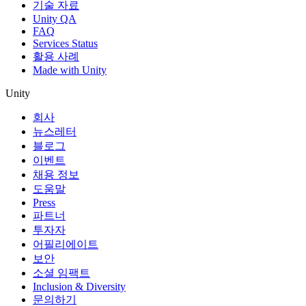
기술 자료
Unity QA
FAQ
Services Status
활용 사례
Made with Unity
Unity
회사
뉴스레터
블로그
이벤트
채용 정보
도움말
Press
파트너
투자자
어필리에이트
보안
소셜 임팩트
Inclusion & Diversity
문의하기