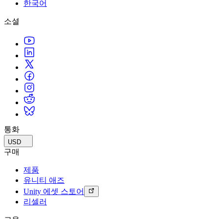
문의하기
한국어
용어집
Unity 필수 학습 길잡이
유니티 팀과 소통하기
멀티플랫폼
제조업
Livestreams
소셜
기술 용어 라이브러리
Unity 사용이 처음이신가요? 여정 시작하기
Unity가 지원하는 25개 이상의 플랫폼을 살펴보세요.
운영 우수성 확보
개발자, 크리에이터, Insider와의 소통
분석 자료
사용법 가이드
LiveOps
리테일
Unity Awards
활용 사례
출시 후 인사이트를 확인하고 라이브 게임을 운영하세요.
실용적인 팁 및 베스트 프랙티스
상점 경험을 온라인 경험으로 전환
전 세계 Unity 크리에이터 축하
실제 성공 사례
성장
교육
자동차
베스트 프랙티스 가이드
사용자 확보
학생용
혁신을 가속화하고 차량 내 경험을 향상시키세요.
전문가 팁
모바일 사용자를 검색하고 Acquire
커리어 시작하기
모든 산업 보기
데모
인앱 결제
교육 담당자 대상 교육
데모, 샘플 및 빌딩 블록
통화
매장 및 D2C 전반에 걸쳐 IAP 관리하세요.
교육 효율 극대화
모든 리소스
USD
새로운 기능
수익화
교육 라이선스
구매
적합한 게임으로 플레이어 연결
교육 기관에 Unity 강력한 기능 도입
제품
블로그
Unity로 광고하세요
Unity로 수익화하세요
유니티 애즈
업데이트, 정보, 기술 팁
활용 부문
자격증
Unity 에셋 스토어
Unity 숙련도를 입증하세요
리셀러
뉴스
모바일 게임
뉴스, 스토리, 보도 센터
Unity로 모바일 히트작을 제작하고 성장시키세요.