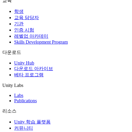
교육
인디 게임
학생
소규모 팀으로 대작 게임을 출시하세요.
교육 담당자
기관
인증 시험
XR 게임
레벨업 아카데미
여러 플랫폼에서 XR 게임을 출시하세요.
Skills Development Program
멀티플레이어 게임
다운로드
멀티플레이어 게임 개발을 간소화하세요.
Unity Hub
다운로드 아카이브
베타 프로그램
Unity Labs
Labs
Publications
리소스
Unity 학습 플랫폼
커뮤니티