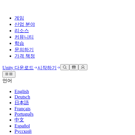
게임
산업 분야
리소스
커뮤니티
학습
문의하기
가격 책정
개발
활용 부문
테크니컬 라이브러리
커뮤니티 허브
모든 레벨 지원
지원 옵션
Unity 다운로드
시작하기
Unity Learn
Unity 엔진
3D 협업
기술 자료
토론
도움 받기
언어
무료로 Unity 기술 마스터
모든 플랫폼 위한 2D 및 3D 게임 제작
실시간 3D 프로젝트 빌드 및 검토
성공을 위한 Unity
공식 유저. '광고 지면'의 타겟 고객 매뉴얼 및 API 레퍼런스
토론, 문제 해결, 소통
English
전문 교육
Deutsch
협업
몰입형 교육
Success 플랜
개발자 툴
이벤트
日本語
Unity 강사와 함께 팀의 역량을 강화하세요
팀과 함께 신속한 협업과 반복 작업을 수행하세요.
몰입도 높은 환경 제작
전문가 지원을 통해 더 빠르게 목표 도달률 달성
릴리스 버전 및 이슈 트래커
글로벌 이벤트 및 현지 이벤트
Français
Unity 처음 사용하시나요
Unity 다운로드
Português
커뮤니티 사례
FAQ
고객 경험
中文
로드맵
시작하기
일반적인 질문에 대한 답변
플랜 및 가격
인터랙티브 3D 경험 제작
Español
Made with Unity
예정된 기능 검토
학습 시작하기
배포
산업 분야
Русский
Unity 크리에이터 소개