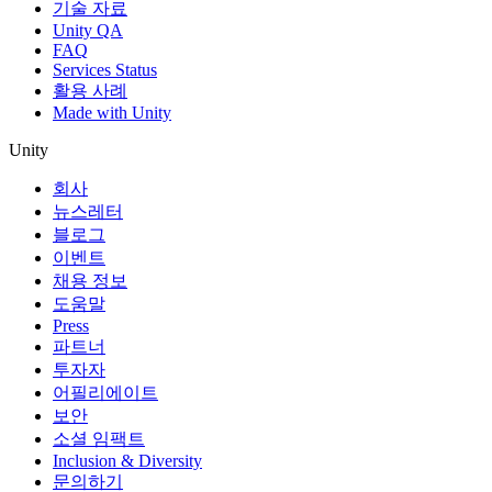
기술 자료
Unity QA
FAQ
Services Status
활용 사례
Made with Unity
Unity
회사
뉴스레터
블로그
이벤트
채용 정보
도움말
Press
파트너
투자자
어필리에이트
보안
소셜 임팩트
Inclusion & Diversity
문의하기