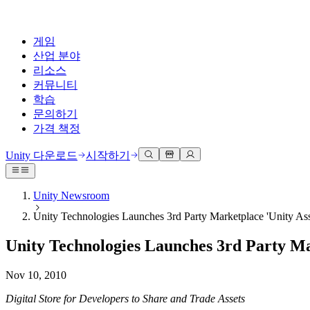
게임
산업 분야
리소스
커뮤니티
학습
문의하기
가격 책정
개발
활용 부문
테크니컬 라이브러리
커뮤니티 허브
모든 레벨 지원
지원 옵션
Unity 다운로드
시작하기
Unity Learn
Unity 엔진
3D 협업
기술 자료
토론
도움 받기
무료로 Unity 기술 마스터
모든 플랫폼 위한 2D 및 3D 게임 제작
실시간 3D 프로젝트 빌드 및 검토
성공을 위한 Unity
Unity Newsroom
공식 유저. '광고 지면'의 타겟 고객 매뉴얼 및 API 레퍼런스
토론, 문제 해결, 소통
Unity Technologies Launches 3rd Party Marketplace 'Unity Ass
전문 교육
협업
몰입형 교육
Success 플랜
개발자 툴
이벤트
Unity 강사와 함께 팀의 역량을 강화하세요
팀과 함께 신속한 협업과 반복 작업을 수행하세요.
몰입도 높은 환경 제작
전문가 지원을 통해 더 빠르게 목표 도달률 달성
Unity Technologies Launches 3rd Party Mar
릴리스 버전 및 이슈 트래커
글로벌 이벤트 및 현지 이벤트
Unity 처음 사용하시나요
Unity 다운로드
커뮤니티 사례
FAQ
고객 경험
Nov 10, 2010
로드맵
시작하기
일반적인 질문에 대한 답변
플랜 및 가격
인터랙티브 3D 경험 제작
Made with Unity
예정된 기능 검토
학습 시작하기
배포
산업 분야
Digital Store for Developers to Share and Trade Assets
Unity 크리에이터 소개