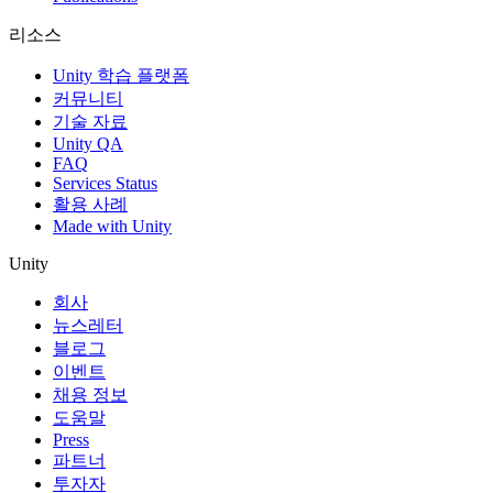
리소스
Unity 학습 플랫폼
커뮤니티
기술 자료
Unity QA
FAQ
Services Status
활용 사례
Made with Unity
Unity
회사
뉴스레터
블로그
이벤트
채용 정보
도움말
Press
파트너
투자자