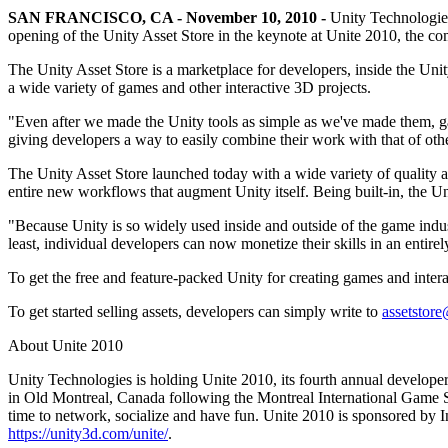
문의하기
SAN FRANCISCO, CA - November 10, 2010 -
Unity Technologies
용어집
Unity 필수 학습 길잡이
유니티 팀과 소통하기
멀티플랫폼
제조업
opening of the Unity Asset Store in the keynote at Unite 2010, the c
Livestreams
기술 용어 라이브러리
Unity 사용이 처음이신가요? 여정 시작하기
Unity가 지원하는 25개 이상의 플랫폼을 살펴보세요.
운영 우수성 확보
개발자, 크리에이터, Insider와의 소통
분석 자료
The Unity Asset Store is a marketplace for developers, inside the Unit
a wide variety of games and other interactive 3D projects.
사용법 가이드
LiveOps
리테일
Unity Awards
활용 사례
출시 후 인사이트를 확인하고 라이브 게임을 운영하세요.
실용적인 팁 및 베스트 프랙티스
상점 경험을 온라인 경험으로 전환
"Even after we made the Unity tools as simple as we've made them, g
전 세계 Unity 크리에이터 축하
실제 성공 사례
성장
교육
giving developers a way to easily combine their work with that of ot
자동차
The Unity Asset Store launched today with a wide variety of quality asse
베스트 프랙티스 가이드
사용자 확보
학생용
혁신을 가속화하고 차량 내 경험을 향상시키세요.
entire new workflows that augment Unity itself. Being built-in, the Un
전문가 팁
모바일 사용자를 검색하고 Acquire
커리어 시작하기
모든 산업 보기
"Because Unity is so widely used inside and outside of the game indus
데모
least, individual developers can now monetize their skills in an entir
인앱 결제
교육 담당자 대상 교육
데모, 샘플 및 빌딩 블록
매장 및 D2C 전반에 걸쳐 IAP 관리하세요.
교육 효율 극대화
To get the free and feature-packed Unity for creating games and interac
모든 리소스
새로운 기능
수익화
교육 라이선스
To get started selling assets, developers can simply write to
assetstor
적합한 게임으로 플레이어 연결
교육 기관에 Unity 강력한 기능 도입
About Unite 2010
블로그
Unity로 광고하세요
Unity로 수익화하세요
업데이트, 정보, 기술 팁
활용 부문
자격증
Unity Technologies is holding Unite 2010, its fourth annual developer
Unity 숙련도를 입증하세요
in Old Montreal, Canada following the Montreal International Game Su
time to network, socialize and have fun. Unite 2010 is sponsored by
뉴스
모바일 게임
https://unity3d.com/unite/
.
뉴스, 스토리, 보도 센터
Unity로 모바일 히트작을 제작하고 성장시키세요.