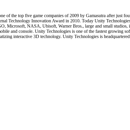
one of the top five game companies of 2009 by Gamasutra after just fo
rnal Technology Innovation Award in 2010. Today Unity Technologies 
, Microsoft, NASA, Ubisoft, Warner Bros., large and small studios, in
mobile and console. Unity Technologies is one of the fastest growing so
ocratizing interactive 3D technology. Unity Technologies is headquarte