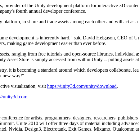
, provider of the Unity development platform for interactive 3D conte
ompany's fourth annual developer conference.
y platform, to share and trade assets among each other and will act as a
ame development is inherently hard," said David Helgason, CEO of Uni
hers, making game development easier than ever before."
ts, ranging from free tutorials and open-source libraries, individual ass
ity Asset Store is simply accessed from within Unity -- putting assets a
try, it is becoming a standard around which developers collaborate, lea
ely new way!"
tive visualization, visit
https://unity3d.com/unity/download
.
e@unity3d.com
.
 conference for artists, programmers, designers, researchers, publishe
mmit. Unite 2010 will offer three days of material including advanced h
 Intel, Nvidia, Design3, Electrotank, Exit Games, Mixamo, Qualcomm a