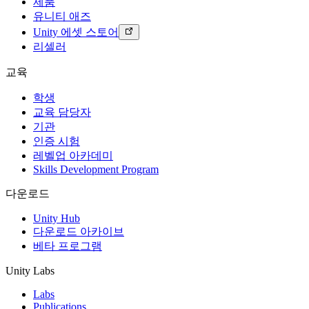
제품
유니티 애즈
Unity 에셋 스토어
리셀러
교육
학생
교육 담당자
기관
인증 시험
레벨업 아카데미
Skills Development Program
다운로드
Unity Hub
다운로드 아카이브
베타 프로그램
Unity Labs
Labs
Publications