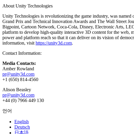
About Unity Technologies
인디 게임
Unity Technologies is revolutionizing the game industry, was named 
소규모 팀으로 대작 게임을 출시하세요.
Grand Prix and Technical Innovation Awards and The Wall Street Jou
Bigpoint, Cartoon Network, Coca-Cola, Disney, Electronic Arts, LEGO
XR 게임
platform to develop high-quality interactive 3D content for the web, 
여러 플랫폼에서 XR 게임을 출시하세요.
power and platform reach so that it can deliver on its vision of dem
information, visit
https://unity3d.com
.
멀티플레이어 게임
Contact Information:
멀티플레이어 게임 개발을 간소화하세요.
Media Contacts:
Amber Rowland
pr@unity3d.com
+1 (650) 814-4560
Alison Beasley
pr@unity3d.com
+44 (0) 7966 449 130
언어
English
Deutsch
日本語