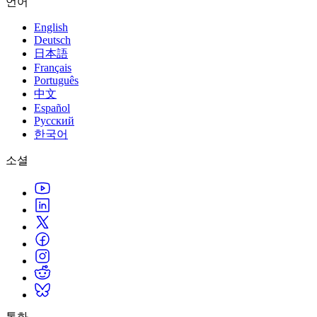
언어
인디 게임
English
Deutsch
소규모 팀으로 대작 게임을 출시하세요.
日本語
Français
XR 게임
Português
여러 플랫폼에서 XR 게임을 출시하세요.
中文
Español
멀티플레이어 게임
Русский
멀티플레이어 게임 개발을 간소화하세요.
한국어
소셜
통화