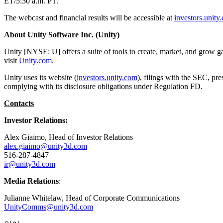
ET/5:30 a.m. PT.
문의하기
용어집
Unity 필수 학습 길잡이
유니티 팀과 소통하기
멀티플랫폼
제조업
The webcast and financial results will be accessible at
investors.unity
Livestreams
기술 용어 라이브러리
Unity 사용이 처음이신가요? 여정 시작하기
Unity가 지원하는 25개 이상의 플랫폼을 살펴보세요.
운영 우수성 확보
개발자, 크리에이터, Insider와의 소통
분석 자료
About Unity Software Inc. (Unity)
사용법 가이드
LiveOps
리테일
Unity Awards
Unity [NYSE: U] offers a suite of tools to create, market, and grow g
활용 사례
출시 후 인사이트를 확인하고 라이브 게임을 운영하세요.
실용적인 팁 및 베스트 프랙티스
상점 경험을 온라인 경험으로 전환
visit
Unity.com
.
전 세계 Unity 크리에이터 축하
실제 성공 사례
성장
교육
Unity uses its website (
investors.unity.com
), filings with the SEC, pr
자동차
complying with its disclosure obligations under Regulation FD.
베스트 프랙티스 가이드
사용자 확보
학생용
혁신을 가속화하고 차량 내 경험을 향상시키세요.
전문가 팁
모바일 사용자를 검색하고 Acquire
커리어 시작하기
모든 산업 보기
Contacts
Investor Relations:
데모
인앱 결제
교육 담당자 대상 교육
데모, 샘플 및 빌딩 블록
매장 및 D2C 전반에 걸쳐 IAP 관리하세요.
교육 효율 극대화
Alex Giaimo, Head of Investor Relations
모든 리소스
alex.giaimo@unity3d.com
새로운 기능
수익화
교육 라이선스
516-287-4847
ir@unity3d.com
적합한 게임으로 플레이어 연결
교육 기관에 Unity 강력한 기능 도입
블로그
Unity로 광고하세요
Unity로 수익화하세요
Media Relations
:
업데이트, 정보, 기술 팁
활용 부문
자격증
Unity 숙련도를 입증하세요
Julianne Whitelaw, Head of Corporate Communications
UnityComms@unity3d.com
뉴스
모바일 게임
뉴스, 스토리, 보도 센터
Unity로 모바일 히트작을 제작하고 성장시키세요.