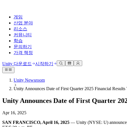
게임
산업 분야
리소스
커뮤니티
학습
문의하기
가격 책정
개발
활용 부문
테크니컬 라이브러리
커뮤니티 허브
모든 레벨 지원
지원 옵션
Unity 다운로드
시작하기
Unity Learn
Unity 엔진
3D 협업
기술 자료
토론
도움 받기
무료로 Unity 기술 마스터
모든 플랫폼 위한 2D 및 3D 게임 제작
실시간 3D 프로젝트 빌드 및 검토
성공을 위한 Unity
Unity Newsroom
공식 유저. '광고 지면'의 타겟 고객 매뉴얼 및 API 레퍼런스
토론, 문제 해결, 소통
Unity Announces Date of First Quarter 2025 Financial Results
전문 교육
협업
몰입형 교육
Success 플랜
개발자 툴
이벤트
Unity 강사와 함께 팀의 역량을 강화하세요
팀과 함께 신속한 협업과 반복 작업을 수행하세요.
몰입도 높은 환경 제작
전문가 지원을 통해 더 빠르게 목표 도달률 달성
Unity Announces Date of First Quarter 20
릴리스 버전 및 이슈 트래커
글로벌 이벤트 및 현지 이벤트
Unity 처음 사용하시나요
Unity 다운로드
커뮤니티 사례
FAQ
고객 경험
Apr 16, 2025
로드맵
시작하기
일반적인 질문에 대한 답변
플랜 및 가격
인터랙티브 3D 경험 제작
Made with Unity
예정된 기능 검토
학습 시작하기
배포
산업 분야
SAN FRANCISCO, April 16, 2025
— Unity (NYSE: U) announced tod
Unity 크리에이터 소개