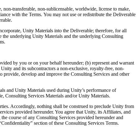
ee, non-transferable, non-sublicensable, worldwide, license to make,
liance with the Terms. You may not use or redistribute the Deliverable
erable.
orporate, Unity Materials into the Deliverable; therefore, for all
use the underlying Unity Materials and the underlying Consulting
ms.
provided by you or on your behalf hereunder; (b) represent and warrant
 Unity and its subcontractors a non-exclusive, royalty-free, non-
 to provide, develop and improve the Consulting Services and other
ials and Unity Materials used during Unity’s performance of
le, Consulting Services Materials and/or Unity Materials.
ties. Accordingly, nothing shall be construed to preclude Unity from
ervices provided hereunder. You agree that Unity, its Affiliates, and
g the course of any Consulting Services provided hereunder and
e “Confidentiality” section of these Consulting Services Terms.