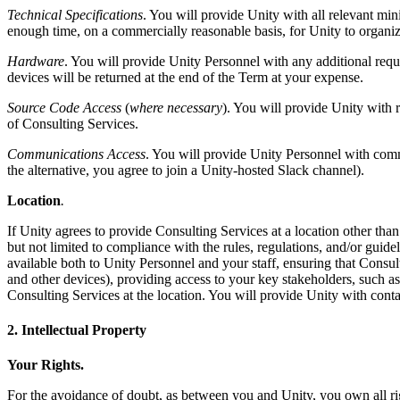
Technical Specifications
. You will provide Unity with all relevant mi
enough time, on a commercially reasonable basis, for Unity to organize
인디 게임
소규모 팀으로 대작 게임을 출시하세요.
Hardware
. You will provide Unity Personnel with any additional requi
devices will be returned at the end of the Term at your expense.
XR 게임
Source Code Access
(
where necessary
). You will provide Unity with 
여러 플랫폼에서 XR 게임을 출시하세요.
of Consulting Services.
멀티플레이어 게임
Communications Access
. You will provide Unity Personnel with commu
멀티플레이어 게임 개발을 간소화하세요.
the alternative, you agree to join a Unity-hosted Slack channel).
Location
.
If Unity agrees to provide Consulting Services at a location other than 
but not limited to compliance with the rules, regulations, and/or guide
available both to Unity Personnel and your staff, ensuring that Consult
and other devices), providing access to your key stakeholders, such as
Consulting Services at the location. You will provide Unity with contac
2. Intellectual Property
Your Rights.
For the avoidance of doubt, as between you and Unity, you own all right