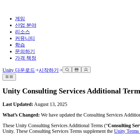
게임
산업 분야
리소스
커뮤니티
학습
문의하기
가격 책정
개발
활용 부문
테크니컬 라이브러리
커뮤니티 허브
모든 레벨 지원
지원 옵션
Unity 다운로드
시작하기
Unity Learn
Unity 엔진
3D 협업
기술 자료
토론
도움 받기
무료로 Unity 기술 마스터
모든 플랫폼 위한 2D 및 3D 게임 제작
실시간 3D 프로젝트 빌드 및 검토
성공을 위한 Unity
Unity Consulting Services Additional Term
공식 유저. '광고 지면'의 타겟 고객 매뉴얼 및 API 레퍼런스
토론, 문제 해결, 소통
전문 교육
협업
몰입형 교육
Success 플랜
Last Updated:
August 13, 2025
개발자 툴
이벤트
Unity 강사와 함께 팀의 역량을 강화하세요
팀과 함께 신속한 협업과 반복 작업을 수행하세요.
몰입도 높은 환경 제작
전문가 지원을 통해 더 빠르게 목표 도달률 달성
릴리스 버전 및 이슈 트래커
글로벌 이벤트 및 현지 이벤트
Unity 처음 사용하시나요
Unity 다운로드
What’s Changed:
We have updated the Consulting Services Additiona
커뮤니티 사례
FAQ
고객 경험
These Unity Consulting Services Additional Terms (“
Consulting Ser
로드맵
시작하기
일반적인 질문에 대한 답변
플랜 및 가격
인터랙티브 3D 경험 제작
Unity. These Consulting Services Terms supplement the
Unity Terms 
Made with Unity
예정된 기능 검토
학습 시작하기
배포
산업 분야
Unity 크리에이터 소개