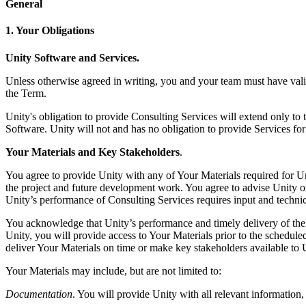
문의하기
General
용어집
Unity 필수 학습 길잡이
유니티 팀과 소통하기
멀티플랫폼
제조업
Livestreams
기술 용어 라이브러리
1. Your Obligations
Unity 사용이 처음이신가요? 여정 시작하기
Unity가 지원하는 25개 이상의 플랫폼을 살펴보세요.
운영 우수성 확보
개발자, 크리에이터, Insider와의 소통
분석 자료
Unity Software and Services.
사용법 가이드
LiveOps
리테일
Unity Awards
활용 사례
출시 후 인사이트를 확인하고 라이브 게임을 운영하세요.
실용적인 팁 및 베스트 프랙티스
상점 경험을 온라인 경험으로 전환
Unless otherwise agreed in writing, you and your team must have valid
전 세계 Unity 크리에이터 축하
실제 성공 사례
성장
교육
the Term.
자동차
Unity's obligation to provide Consulting Services will extend only to 
베스트 프랙티스 가이드
사용자 확보
학생용
혁신을 가속화하고 차량 내 경험을 향상시키세요.
Software. Unity will not and has no obligation to provide Services for
전문가 팁
모바일 사용자를 검색하고 Acquire
커리어 시작하기
모든 산업 보기
Your Materials and Key Stakeholders
.
데모
인앱 결제
교육 담당자 대상 교육
You agree to provide Unity with any of Your Materials required for 
데모, 샘플 및 빌딩 블록
매장 및 D2C 전반에 걸쳐 IAP 관리하세요.
교육 효율 극대화
the project and future development work. You agree to advise Unity on
모든 리소스
Unity’s performance of Consulting Services requires input and technic
새로운 기능
수익화
교육 라이선스
You acknowledge that Unity’s performance and timely delivery of the Co
적합한 게임으로 플레이어 연결
교육 기관에 Unity 강력한 기능 도입
Unity, you will provide access to Your Materials prior to the scheduled
블로그
Unity로 광고하세요
Unity로 수익화하세요
deliver Your Materials on time or make key stakeholders available to 
업데이트, 정보, 기술 팁
활용 부문
자격증
Your Materials may include, but are not limited to:
Unity 숙련도를 입증하세요
뉴스
모바일 게임
Documentation
. You will provide Unity with all relevant information, 
뉴스, 스토리, 보도 센터
Unity로 모바일 히트작을 제작하고 성장시키세요.