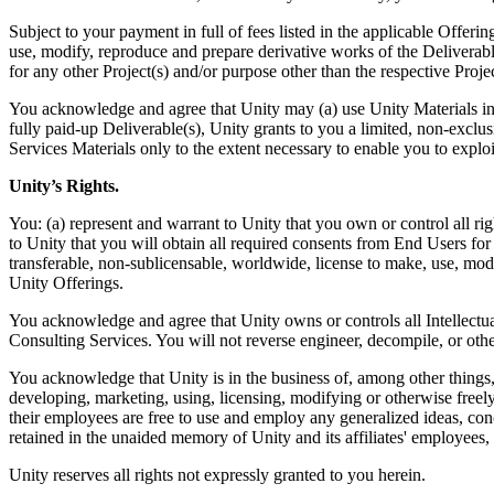
Subject to your payment in full of fees listed in the applicable Offeri
use, modify, reproduce and prepare derivative works of the Deliverable
for any other Project(s) and/or purpose other than the respective Proj
You acknowledge and agree that Unity may (a) use Unity Materials in th
fully paid-up Deliverable(s), Unity grants to you a limited, non-exclu
Services Materials only to the extent necessary to enable you to explo
Unity’s Rights.
You: (a) represent and warrant to Unity that you own or control all ri
to Unity that you will obtain all required consents from End Users for 
transferable, non-sublicensable, worldwide, license to make, use, mod
Unity Offerings.
You acknowledge and agree that Unity owns or controls all Intellectua
Consulting Services. You will not reverse engineer, decompile, or oth
You acknowledge that Unity is in the business of, among other things,
developing, marketing, using, licensing, modifying or otherwise freely 
their employees are free to use and employ any generalized ideas, co
retained in the unaided memory of Unity and its affiliates' employees, s
Unity reserves all rights not expressly granted to you herein.