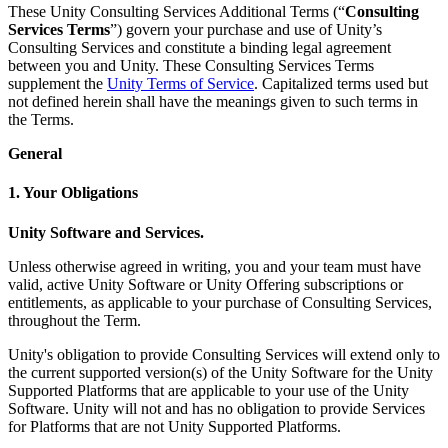
Entdecken Sie 25+ Plattformen, die Unity unterstützt
Betriebliche Exzellenz erreichen
Sind Sie neu bei Unity? Starten Sie Ihre Reise
These Unity Consulting Services Additional Terms (“
Consulting
Einblicke
Schließen Sie sich Entwicklern, Kreativen und Insidern an
Services Terms
”) govern your purchase and use of Unity’s
LiveOps
Einzelhandel
Anleitungen
Consulting Services and constitute a binding legal agreement
Fallstudien
Unity Awards
Einblicke nach dem Start und Live-Spielbetrieb
In-Store-Erlebnisse in Online-Erlebnisse umwandeln
Umsetzbare Tipps und bewährte Verfahren
between you and Unity. These Consulting Services Terms
Erfolgsgeschichten aus der Praxis
Feier der Unity-Schöpfer weltweit
Wachsen Sie
Bildung
supplement the
Unity Terms of Service
. Capitalized terms used but
not defined herein shall have the meanings given to such terms in
Automobilindustrie
Best-Practice-Leitfäden
the Terms.
Nutzerakquisition
Innovation und Erlebnisse im Auto fördern
Für Studierende
Experten Tipps und Tricks
Entdecken Sie und gewinnen Sie mobile Benutzer
Alle Branchen anzeigen
Starten Sie Ihre Karriere
General
Demos
In-App-Käufe
Für Lehrkräfte
1. Your Obligations
Demos, Beispiele und Bausteine
IAP Management über Filialen und D2C hinweg
Optimieren Sie Ihr Lehren
Alle Ressourcen
Unity Software and Services.
Neues
Monetarisierung
Lizenzstipendium für Bildungseinrichtungen
Verbinden Sie Spieler mit den richtigen Spielen
Bringen Sie die Kraft von Unity in Ihre Institution
Unless otherwise agreed in writing, you and your team must have
Blog
Werben mit Unity
Monetarisieren mit Unity
valid, active Unity Software or Unity Offering subscriptions or
Aktualisierungen, Informationen und technische Tipps
Anwendungsfälle
Zertifizierungen
entitlements, as applicable to your purchase of Consulting Services,
Beweisen Sie Ihre Unity-Meisterschaft
throughout the Term.
Neuigkeiten
Mobile Spiele
Nachrichten, Geschichten und Pressezentrum
Unity's obligation to provide Consulting Services will extend only to
Mobile Hits mit Unity erstellen und wachsen lassen
the current supported version(s) of the Unity Software for the Unity
Supported Platforms that are applicable to your use of the Unity
Indie-Spiele
Software. Unity will not and has no obligation to provide Services
Große Spiele mit kleinen Teams veröffentlichen
for Platforms that are not Unity Supported Platforms.