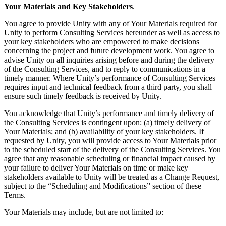
XR-Spiele
Your Materials and Key Stakeholders
.
XR-Spiele plattformübergreifend starten
You agree to provide Unity with any of Your Materials required for
Unity to perform Consulting Services hereunder as well as access to
Multiplayer-Spiele
your key stakeholders who are empowered to make decisions
Vereinfachte Entwicklung von Multiplayer-Spielen
concerning the project and future development work. You agree to
advise Unity on all inquiries arising before and during the delivery
of the Consulting Services, and to reply to communications in a
timely manner. Where Unity’s performance of Consulting Services
requires input and technical feedback from a third party, you shall
ensure such timely feedback is received by Unity.
You acknowledge that Unity’s performance and timely delivery of
the Consulting Services is contingent upon: (a) timely delivery of
Your Materials; and (b) availability of your key stakeholders. If
requested by Unity, you will provide access to Your Materials prior
to the scheduled start of the delivery of the Consulting Services. You
agree that any reasonable scheduling or financial impact caused by
your failure to deliver Your Materials on time or make key
stakeholders available to Unity will be treated as a Change Request,
subject to the “Scheduling and Modifications” section of these
Terms.
Your Materials may include, but are not limited to: