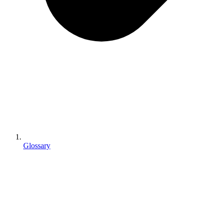
Glossary