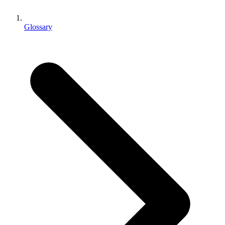
Juegos XR
Lanza juegos XR en múltiples plataformas
Glossary
Juegos multijugador
Simplifica el desarrollo de juegos multijugador