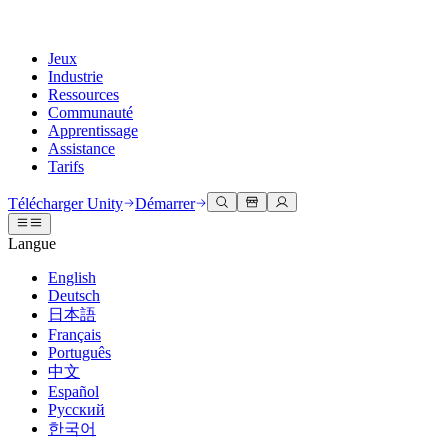
Jeux
Industrie
Ressources
Communauté
Apprentissage
Assistance
Tarifs
Développer
Cas d’utilisation
Bibliothèque technique
Centre communautaire
Pour tous les niveaux
Options d'assistance
Télécharger Unity
Démarrer
Moteur Unity
Collaboration 3D
Documentation
Discussions
Unity Learn
Obtenir de l'aide
Langue
Créez des jeux 2D et 3D pour n'importe quelle plateforme
Construisez et révisez des projets 3D en temps réel
Maîtrisez les compétences Unity gratuitement
Vous aider à réussir avec Unity
Manuels d'utilisation officiels et références API
Discuter, résoudre des problèmes et se connecter
English
Collaboration
Formation immersive
Formation professionnelle
Plans de succès
Deutsch
Outils de développement
Événements
Collaborez et itérez rapidement avec votre équipe
Entraînez-vous dans des environnements immersifs
Améliorez votre équipe avec des formateurs Unity
Atteignez vos objectifs plus rapidement avec un support expert
日本語
Versions de publication et suivi des problèmes
Événements mondiaux et locaux
Télécharger Unity
Vous découvrez Unity ?
Français
Histoires de la communauté
Expériences client
FAQ
Português
Feuille de route
Offres et tarifs
Créez des expériences interactives 3D
Démarrer
Réponses aux questions courantes
中文
Examiner les fonctionnalités à venir
Made with Unity
Déployez
Secteurs
Démarrez votre apprentissage
Español
Mise en avant des créateurs Unity
Русский
Contactez-nous.
Glossaire
한국어
Multiplateforme
Fabrication
Parcours essentiels Unity
Connectez-vous avec notre équipe
Bibliothèque de termes techniques
Diffusions en direct