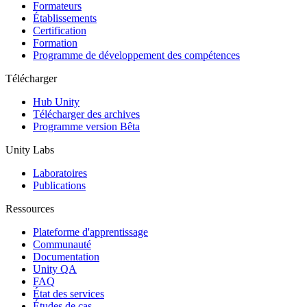
Jeux XR
Formateurs
Lancez des jeux XR sur plusieurs plateformes
Établissements
Certification
Formation
Jeux multijoueur
Programme de développement des compétences
Simplifiez le développement de jeux multijoueurs
Télécharger
Hub Unity
Télécharger des archives
Programme version Bêta
Unity Labs
Laboratoires
Publications
Ressources
Plateforme d'apprentissage
Communauté
Documentation
Unity QA
FAQ
État des services
Études de cas