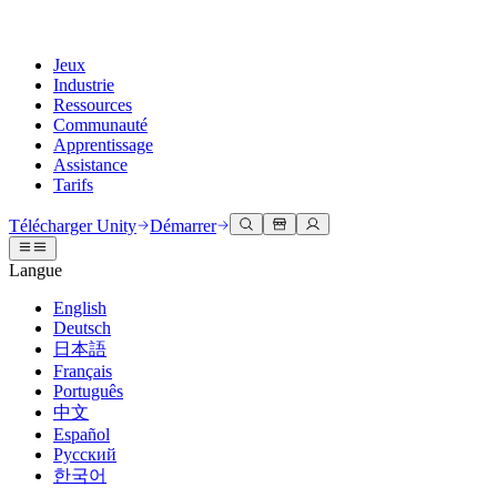
Jeux
Industrie
Ressources
Communauté
Apprentissage
Assistance
Tarifs
Développer
Cas d’utilisation
Bibliothèque technique
Centre communautaire
Pour tous les niveaux
Options d'assistance
Télécharger Unity
Démarrer
Moteur Unity
Collaboration 3D
Documentation
Discussions
Unity Learn
Obtenir de l'aide
Langue
Créez des jeux 2D et 3D pour n'importe quelle plateforme
Construisez et révisez des projets 3D en temps réel
Maîtrisez les compétences Unity gratuitement
Vous aider à réussir avec Unity
Manuels d'utilisation officiels et références API
Discuter, résoudre des problèmes et se connecter
English
Collaboration
Formation immersive
Formation professionnelle
Plans de succès
Deutsch
Outils de développement
Événements
Collaborez et itérez rapidement avec votre équipe
Entraînez-vous dans des environnements immersifs
Améliorez votre équipe avec des formateurs Unity
Atteignez vos objectifs plus rapidement avec un support expert
日本語
Versions de publication et suivi des problèmes
Événements mondiaux et locaux
Télécharger Unity
Vous découvrez Unity ?
Français
Histoires de la communauté
Expériences client
FAQ
Português
Feuille de route
Offres et tarifs
Créez des expériences interactives 3D
Démarrer
Réponses aux questions courantes
中文
Examiner les fonctionnalités à venir
Made with Unity
Déployez
Secteurs
Démarrez votre apprentissage
Español
Mise en avant des créateurs Unity
Русский
Contactez-nous.
Glossaire
한국어
Multiplateforme
Fabrication
Parcours essentiels Unity
Connectez-vous avec notre équipe
Bibliothèque de termes techniques
Diffusions en direct