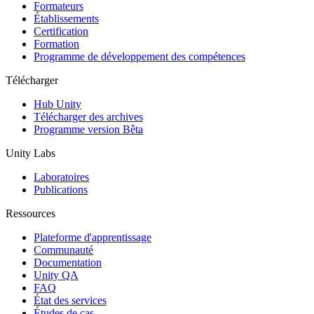
Jeux XR
Formateurs
Lancez des jeux XR sur plusieurs plateformes
Établissements
Certification
Formation
Jeux multijoueur
Programme de développement des compétences
Simplifiez le développement de jeux multijoueurs
Télécharger
Hub Unity
Télécharger des archives
Programme version Bêta
Unity Labs
Laboratoires
Publications
Ressources
Plateforme d'apprentissage
Communauté
Documentation
Unity QA
FAQ
État des services
Études de cas