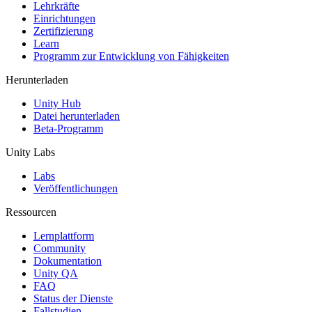
XR-Spiele
Lehrkräfte
XR-Spiele plattformübergreifend starten
Einrichtungen
Zertifizierung
Learn
Multiplayer-Spiele
Programm zur Entwicklung von Fähigkeiten
Vereinfachte Entwicklung von Multiplayer-Spielen
Herunterladen
Unity Hub
Datei herunterladen
Beta-Programm
Unity Labs
Labs
Veröffentlichungen
Ressourcen
Lernplattform
Community
Dokumentation
Unity QA
FAQ
Status der Dienste
Fallstudien