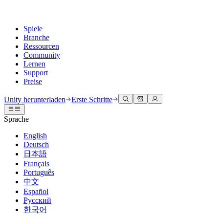
Spiele
Branche
Ressourcen
Community
Lernen
Support
Preise
Entwicklung
Anwendungsfälle
Technische Bibliothek
Community Hub
Für jedes Niveau
Kundendienstoptionen
Unity herunterladen
Erste Schritte
Unity Engine
3D-Zusammenarbeit
Dokumentation
Diskussionen
Unity Learn
Hilfe erhalten
Sprache
Erstellen Sie 2D- und 3D-Spiele für jede Plattform
Erstellen und überprüfen Sie 3D-Projekte in Echtzeit
Meistern Sie Unity-Fähigkeiten kostenlos
Wir helfen Ihnen, mit Unity erfolgreich zu sein
Offizielle Benutzerhandbücher und API-Referenzen
Diskutieren, Probleme lösen und verbinden
English
Zusammenarbeit
Immersive Schulung
Professionelles Training
Erfolgspläne
Deutsch
Entwicklertools
Veranstaltungen
Schnell mit Ihrem Team zusammenarbeiten und iterieren
In immersiven Umgebungen trainieren
Verbessern Sie Ihr Team mit Unity-Trainern
Erreichen Sie Ihre Ziele schneller mit Expertenunterstützung
日本語
Versionsfreigaben und Fehlerverfolgung
Globale und lokale Veranstaltungen
Unity herunterladen
Neu bei Unity
Français
Gemeinschaftsgeschichten
Kundenerlebnisse
FAQ
Português
Roadmap
Abonnements und Preise
Interaktive 3D-Erlebnisse erstellen
Erste Schritte
Antworten auf häufige Fragen
中文
Bevorstehende Funktionen überprüfen
Made with Unity
Bereitstellen
Branchen
Beginnen Sie noch heute mit dem Lernen
Español
Präsentation von Unity-Schöpfern
Русский
Kontakt aufnehmen
Glossar
한국어
Multiplattform
Fertigung
Unity Essential Pathways
Verbinden Sie sich mit unserem Team
Bibliothek technischer Begriffe
Livestreams