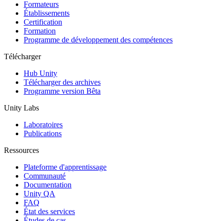
Jeux XR
Formateurs
Lancez des jeux XR sur plusieurs plateformes
Établissements
Certification
Formation
Jeux multijoueur
Programme de développement des compétences
Simplifiez le développement de jeux multijoueurs
Télécharger
Hub Unity
Télécharger des archives
Programme version Bêta
Unity Labs
Laboratoires
Publications
Ressources
Plateforme d'apprentissage
Communauté
Documentation
Unity QA
FAQ
État des services
Études de cas