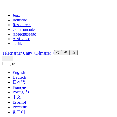
Jeux
Industrie
Ressources
Communauté
Apprentissage
Assistance
Tarifs
Développer
Cas d’utilisation
Bibliothèque technique
Centre communautaire
Pour tous les niveaux
Options d'assistance
Télécharger Unity
Démarrer
Moteur Unity
Collaboration 3D
Documentation
Discussions
Unity Learn
Obtenir de l'aide
Langue
Créez des jeux 2D et 3D pour n'importe quelle plateforme
Construisez et révisez des projets 3D en temps réel
Maîtrisez les compétences Unity gratuitement
Vous aider à réussir avec Unity
Manuels d'utilisation officiels et références API
Discuter, résoudre des problèmes et se connecter
English
Collaboration
Formation immersive
Formation professionnelle
Plans de succès
Deutsch
Outils de développement
Événements
Collaborez et itérez rapidement avec votre équipe
Entraînez-vous dans des environnements immersifs
Améliorez votre équipe avec des formateurs Unity
Atteignez vos objectifs plus rapidement avec un support expert
日本語
Versions de publication et suivi des problèmes
Événements mondiaux et locaux
Télécharger Unity
Vous découvrez Unity ?
Français
Histoires de la communauté
Expériences client
FAQ
Português
Feuille de route
Offres et tarifs
Créez des expériences interactives 3D
Démarrer
Réponses aux questions courantes
中文
Examiner les fonctionnalités à venir
Made with Unity
Déployez
Secteurs
Démarrez votre apprentissage
Español
Mise en avant des créateurs Unity
Русский
Contactez-nous.
Glossaire
한국어
Multiplateforme
Fabrication
Parcours essentiels Unity
Connectez-vous avec notre équipe
Bibliothèque de termes techniques
Diffusions en direct