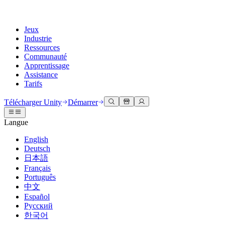
Jeux
Industrie
Ressources
Communauté
Apprentissage
Assistance
Tarifs
Développer
Cas d’utilisation
Bibliothèque technique
Centre communautaire
Pour tous les niveaux
Options d'assistance
Télécharger Unity
Démarrer
Moteur Unity
Collaboration 3D
Documentation
Discussions
Unity Learn
Obtenir de l'aide
Langue
Créez des jeux 2D et 3D pour n'importe quelle plateforme
Construisez et révisez des projets 3D en temps réel
Maîtrisez les compétences Unity gratuitement
Vous aider à réussir avec Unity
Manuels d'utilisation officiels et références API
Discuter, résoudre des problèmes et se connecter
English
Collaboration
Formation immersive
Formation professionnelle
Plans de succès
Deutsch
Outils de développement
Événements
Collaborez et itérez rapidement avec votre équipe
Entraînez-vous dans des environnements immersifs
Améliorez votre équipe avec des formateurs Unity
Atteignez vos objectifs plus rapidement avec un support expert
日本語
Versions de publication et suivi des problèmes
Événements mondiaux et locaux
Télécharger Unity
Vous découvrez Unity ?
Français
Histoires de la communauté
Expériences client
FAQ
Português
Feuille de route
Offres et tarifs
Créez des expériences interactives 3D
Démarrer
Réponses aux questions courantes
中文
Examiner les fonctionnalités à venir
Made with Unity
Déployez
Secteurs
Démarrez votre apprentissage
Español
Mise en avant des créateurs Unity
Русский
Contactez-nous.
Glossaire
한국어
Multiplateforme
Fabrication
Parcours essentiels Unity
Connectez-vous avec notre équipe
Bibliothèque de termes techniques
Diffusions en direct