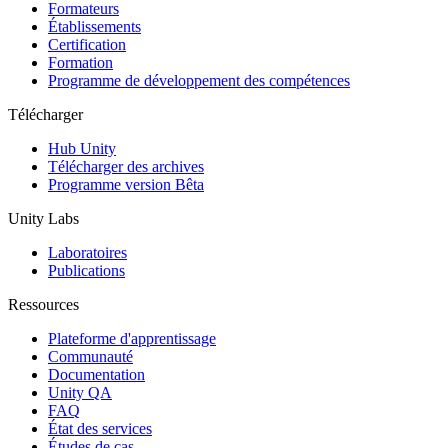
Jeux XR
Formateurs
Lancez des jeux XR sur plusieurs plateformes
Établissements
Certification
Formation
Jeux multijoueur
Programme de développement des compétences
Simplifiez le développement de jeux multijoueurs
Télécharger
Hub Unity
Télécharger des archives
Programme version Bêta
Unity Labs
Laboratoires
Publications
Ressources
Plateforme d'apprentissage
Communauté
Documentation
Unity QA
FAQ
État des services
Études de cas