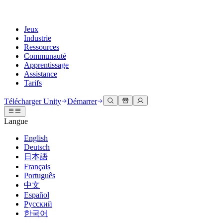
Jeux
Industrie
Ressources
Communauté
Apprentissage
Assistance
Tarifs
Développer
Cas d’utilisation
Bibliothèque technique
Centre communautaire
Pour tous les niveaux
Options d'assistance
Télécharger Unity
Démarrer
Moteur Unity
Collaboration 3D
Documentation
Discussions
Unity Learn
Obtenir de l'aide
Langue
Créez des jeux 2D et 3D pour n'importe quelle plateforme
Construisez et révisez des projets 3D en temps réel
Maîtrisez les compétences Unity gratuitement
Vous aider à réussir avec Unity
Manuels d'utilisation officiels et références API
Discuter, résoudre des problèmes et se connecter
English
Collaboration
Formation immersive
Formation professionnelle
Plans de succès
Deutsch
Outils de développement
Événements
Collaborez et itérez rapidement avec votre équipe
Entraînez-vous dans des environnements immersifs
Améliorez votre équipe avec des formateurs Unity
Atteignez vos objectifs plus rapidement avec un support expert
日本語
Versions de publication et suivi des problèmes
Événements mondiaux et locaux
Télécharger Unity
Vous découvrez Unity ?
Français
Histoires de la communauté
Expériences client
FAQ
Português
Feuille de route
Offres et tarifs
Créez des expériences interactives 3D
Démarrer
Réponses aux questions courantes
中文
Examiner les fonctionnalités à venir
Made with Unity
Déployez
Secteurs
Démarrez votre apprentissage
Español
Mise en avant des créateurs Unity
Русский
Contactez-nous.
Glossaire
한국어
Multiplateforme
Fabrication
Parcours essentiels Unity
Connectez-vous avec notre équipe
Bibliothèque de termes techniques
Diffusions en direct