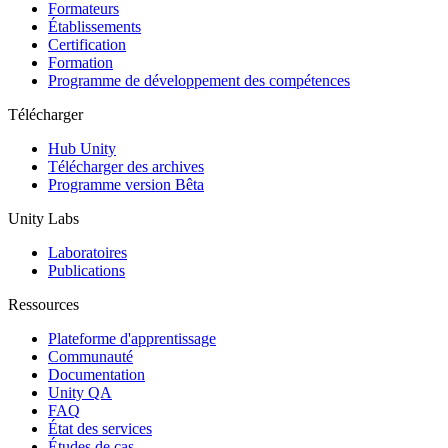
Jeux XR
Formateurs
Lancez des jeux XR sur plusieurs plateformes
Établissements
Certification
Formation
Jeux multijoueur
Programme de développement des compétences
Simplifiez le développement de jeux multijoueurs
Télécharger
Hub Unity
Télécharger des archives
Programme version Bêta
Unity Labs
Laboratoires
Publications
Ressources
Plateforme d'apprentissage
Communauté
Documentation
Unity QA
FAQ
État des services
Études de cas