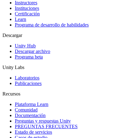
Instructores
Juegos XR
Instituciones
Lanza juegos XR en múltiples plataformas
Certificación
Learn
Programa de desarrollo de habilidades
Juegos multijugador
Simplifica el desarrollo de juegos multijugador
Descargar
Unity Hub
Descargar archivo
Programa beta
Unity Labs
Laboratorios
Publicaciones
Recursos
Plataforma Learn
Comunidad
Documentación
Preguntas y respuestas Unity
PREGUNTAS FRECUENTES
Estado de servicios
Casos de estudio