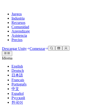
Juegos
Industria
Recursos
Comunidad
Aprendizaje
Asistencia
Precios
Desarrollar
Casos de uso
Biblioteca técnica
Centro de la comunidad
Para todos los niveles
Opciones de soporte
Descargar Unity
Comenzar
Motor de Unity
Colaboración 3D
Documentación
Discusiones
Unity Learn
Obtener ayuda
Idioma
Crea juegos 2D y 3D para cualquier plataforma
Construye y revisa proyectos 3D en tiempo real
Domina las habilidades de Unity de forma gratuita
Ayudándote a tener éxito con Unity
Manuales de usuario oficiales y referencias de API
Discute, resuelve problemas y conéctate
English
Colaboración
Capacitación envolvente
Capacitación profesional
Planes de éxito
Deutsch
Herramientas para desarrolladores
Eventos
Colabora e itera rápidamente con tu equipo
Capacitación en entornos envolventes
Mejora tu equipo con entrenadores de Unity
Alcanza tus metas más rápido con soporte experto
日本語
Versiones de lanzamiento y rastreador de problemas
Eventos globales y locales
Descargar Unity
¿No tienes experiencia con Unity?
Français
Historias de la comunidad
Experiencias del cliente
PREGUNTAS FRECUENTES
Português
Hoja de ruta
Planes y precios
Crea experiencias interactivas en 3D
Primeros pasos
Respuestas a preguntas comunes
中文
Revisar características próximas
Hecho con Unity
Implementar
Industrias
Pon en marcha tu aprendizaje
Español
Presentando a los creadores de Unity
Русский
Contáctanos
Glosario
한국어
Multiplataforma
Fabricación
Rutas esenciales de Unity
Conéctate con nuestro equipo
Biblioteca de términos técnicos
Transmisiones en vivo