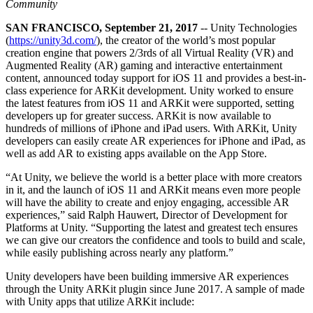
Découvrez plus de 25 plateformes prises en charge par Unity
Atteindre l'excellence opérationnelle
Vous découvrez Unity ? Commencez votre parcours
Community
Informations
Rejoignez les développeurs, créateurs et initiés
SAN FRANCISCO, September 21, 2017
-- Unity Technologies
LiveOps
Distribution
Guides pratiques
(
https://unity3d.com/
), the creator of the world’s most popular
Études de cas
Unity Awards
Informations post-lancement et opérations de jeu en direct
Transformer les expériences en magasin en expériences en ligne
Conseils pratiques et meilleures pratiques
creation engine that powers 2/3rds of all Virtual Reality (VR) and
Histoires de succès dans le monde réel
Célébration des créateurs Unity dans le monde entier
Développez
Formation
Augmented Reality (AR) gaming and interactive entertainment
Automobile
content, announced today support for iOS 11 and provides a best-in-
Guides des meilleures pratiques
Acquisition de nouveaux joueurs
Stimulez l'innovation et les expériences en voiture
Pour les étudiants
class experience for ARKit development. Unity worked to ensure
Conseils et astuces d'experts
Faites-vous découvrir et acquérez des utilisateurs mobiles
Voir toutes les industries
Démarrez votre carrière
the latest features from iOS 11 and ARKit were supported, setting
developers up for greater success. ARKit is now available to
Démos
Achats intégrés
Pour les enseignants
hundreds of millions of iPhone and iPad users. With ARKit, Unity
Démos, échantillons et éléments de base
Gérer IAP entre les magasins et D2C
Boostez votre enseignement
developers can easily create AR experiences for iPhone and iPad, as
Toutes les ressources
well as add AR to existing apps available on the App Store.
Nouveautés
Monétisation
Licence d'enseignement subventionnée
“At Unity, we believe the world is a better place with more creators
Connectez les joueurs avec les bons jeux
Apportez la puissance de Unity à votre institution
in it, and the launch of iOS 11 and ARKit means even more people
Blog
Faites de la publicité avec Unity
Monétisez avec Unity
will have the ability to create and enjoy engaging, accessible AR
Mises à jour, informations et conseils techniques
Cas d’utilisation
Certifications
experiences,” said Ralph Hauwert, Director of Development for
Prouvez votre maîtrise de Unity
Platforms at Unity. “Supporting the latest and greatest tech ensures
Actualités
Jeux mobiles
we can give our creators the confidence and tools to build and scale,
Actualités, histoires et centre de presse
Créez et développez des succès mobiles avec Unity
while easily publishing across nearly any platform.”
Unity developers have been building immersive AR experiences
Jeux indépendants
through the Unity ARKit plugin since June 2017. A sample of made
Lancez de grands jeux avec de petites équipes
with Unity apps that utilize ARKit include: