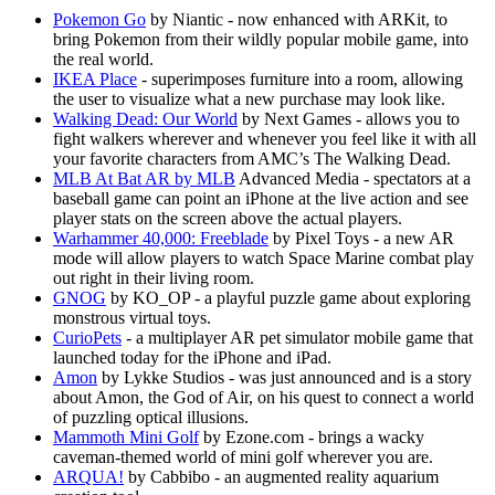
Jeux XR
Pokemon Go
by Niantic - now enhanced with ARKit, to
Lancez des jeux XR sur plusieurs plateformes
bring Pokemon from their wildly popular mobile game, into
the real world.
Jeux multijoueur
IKEA Place
- superimposes furniture into a room, allowing
Simplifiez le développement de jeux multijoueurs
the user to visualize what a new purchase may look like.
Walking Dead: Our World
by Next Games - allows you to
fight walkers wherever and whenever you feel like it with all
your favorite characters from AMC’s The Walking Dead.
MLB At Bat AR by MLB
Advanced Media - spectators at a
baseball game can point an iPhone at the live action and see
player stats on the screen above the actual players.
Warhammer 40,000: Freeblade
by Pixel Toys - a new AR
mode will allow players to watch Space Marine combat play
out right in their living room.
GNOG
by KO_OP - a playful puzzle game about exploring
monstrous virtual toys.
CurioPets
- a multiplayer AR pet simulator mobile game that
launched today for the iPhone and iPad.
Amon
by Lykke Studios - was just announced and is a story
about Amon, the God of Air, on his quest to connect a world
of puzzling optical illusions.
Mammoth Mini Golf
by Ezone.com - brings a wacky
caveman-themed world of mini golf wherever you are.
ARQUA!
by Cabbibo - an augmented reality aquarium