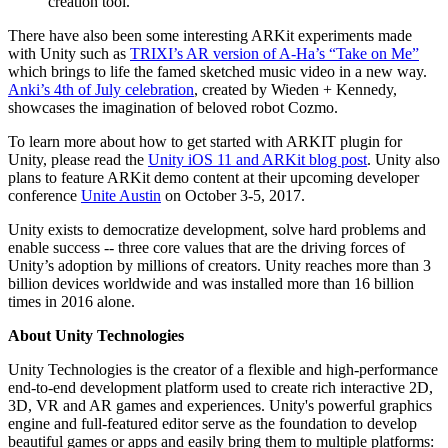
creation tool.
There have also been some interesting ARKit experiments made
with Unity such as
TRIXI’s AR version of A-Ha’s “Take on Me”
which brings to life the famed sketched music video in a new way.
Anki’s 4th of July celebration
, created by Wieden + Kennedy,
showcases the imagination of beloved robot Cozmo.
To learn more about how to get started with ARKIT plugin for
Unity, please read the
Unity iOS 11 and ARKit blog post
. Unity also
plans to feature ARKit demo content at their upcoming developer
conference
Unite Austin
on October 3-5, 2017.
Unity exists to democratize development, solve hard problems and
enable success -- three core values that are the driving forces of
Unity’s adoption by millions of creators. Unity reaches more than 3
billion devices worldwide and was installed more than 16 billion
times in 2016 alone.
About Unity Technologies
Unity Technologies is the creator of a flexible and high-performance
end-to-end development platform used to create rich interactive 2D,
3D, VR and AR games and experiences. Unity's powerful graphics
engine and full-featured editor serve as the foundation to develop
beautiful games or apps and easily bring them to multiple platforms: