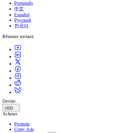
Português
中文
Español
Русский
한국어
Réseaux sociaux
Devise
USD
Acheter
Produits
Unity Ads