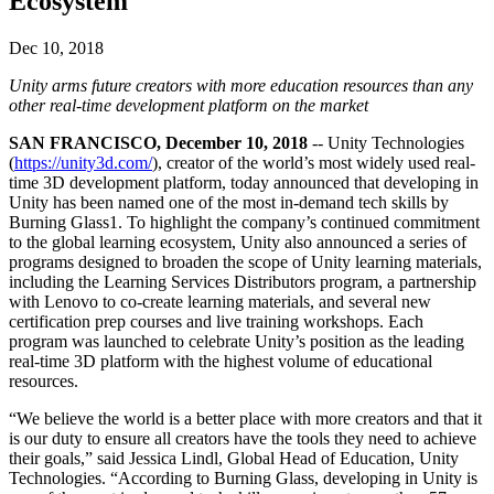
Ecosystem
Découvrez plus de 25 plateformes prises en charge par Unity
Atteindre l'excellence opérationnelle
Vous découvrez Unity ? Commencez votre parcours
Informations
Rejoignez les développeurs, créateurs et initiés
LiveOps
Distribution
Guides pratiques
Dec 10, 2018
Études de cas
Unity Awards
Informations post-lancement et opérations de jeu en direct
Transformer les expériences en magasin en expériences en ligne
Conseils pratiques et meilleures pratiques
Histoires de succès dans le monde réel
Célébration des créateurs Unity dans le monde entier
Unity arms future creators with more education resources than any
Développez
Formation
other real-time development platform on the market
Automobile
Guides des meilleures pratiques
Acquisition de nouveaux joueurs
Stimulez l'innovation et les expériences en voiture
Pour les étudiants
SAN FRANCISCO, December 10, 2018
-- Unity Technologies
Conseils et astuces d'experts
Faites-vous découvrir et acquérez des utilisateurs mobiles
Voir toutes les industries
Démarrez votre carrière
(
https://unity3d.com/
), creator of the world’s most widely used real-
time 3D development platform, today announced that developing in
Démos
Achats intégrés
Pour les enseignants
Unity has been named one of the most in-demand tech skills by
Démos, échantillons et éléments de base
Gérer IAP entre les magasins et D2C
Boostez votre enseignement
Burning Glass1. To highlight the company’s continued commitment
Toutes les ressources
to the global learning ecosystem, Unity also announced a series of
Nouveautés
programs designed to broaden the scope of Unity learning materials,
Monétisation
Licence d'enseignement subventionnée
including the Learning Services Distributors program, a partnership
Connectez les joueurs avec les bons jeux
Apportez la puissance de Unity à votre institution
with Lenovo to co-create learning materials, and several new
Blog
Faites de la publicité avec Unity
Monétisez avec Unity
certification prep courses and live training workshops. Each
Mises à jour, informations et conseils techniques
Cas d’utilisation
Certifications
program was launched to celebrate Unity’s position as the leading
Prouvez votre maîtrise de Unity
real-time 3D platform with the highest volume of educational
Actualités
Jeux mobiles
resources.
Actualités, histoires et centre de presse
Créez et développez des succès mobiles avec Unity
“We believe the world is a better place with more creators and that it
Jeux indépendants
is our duty to ensure all creators have the tools they need to achieve
Lancez de grands jeux avec de petites équipes
their goals,” said Jessica Lindl, Global Head of Education, Unity
Technologies. “According to Burning Glass, developing in Unity is