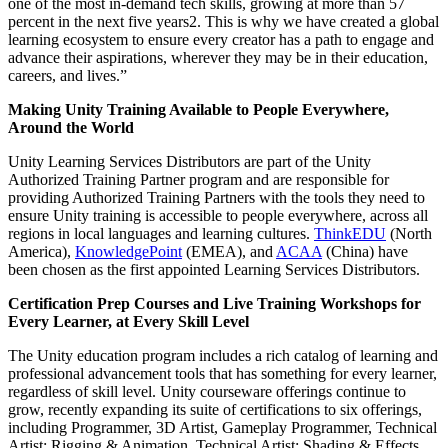
one of the most in-demand tech skills, growing at more than 57
Jeux XR
percent in the next five years2. This is why we have created a global
Lancez des jeux XR sur plusieurs plateformes
learning ecosystem to ensure every creator has a path to engage and
advance their aspirations, wherever they may be in their education,
Jeux multijoueur
careers, and lives.”
Simplifiez le développement de jeux multijoueurs
Making Unity Training Available to People Everywhere,
Around the World
Unity Learning Services Distributors are part of the Unity
Authorized Training Partner program and are responsible for
providing Authorized Training Partners with the tools they need to
ensure Unity training is accessible to people everywhere, across all
regions in local languages and learning cultures.
ThinkEDU
(North
America),
KnowledgePoint
(EMEA), and
ACAA
(China) have
been chosen as the first appointed Learning Services Distributors.
Certification Prep Courses and Live Training Workshops for
Every Learner, at Every Skill Level
The Unity education program includes a rich catalog of learning and
professional advancement tools that has something for every learner,
regardless of skill level. Unity courseware offerings continue to
grow, recently expanding its suite of certifications to six offerings,
including Programmer, 3D Artist, Gameplay Programmer, Technical
Artist: Rigging & Animation, Technical Artist: Shading & Effects,