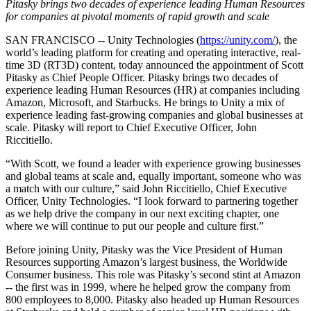
Découvrez plus de 25 plateformes prises en charge par Unity
Atteindre l'excellence opérationnelle
Vous découvrez Unity ? Commencez votre parcours
Pitasky brings two decades of experience leading Human Resources
Informations
Rejoignez les développeurs, créateurs et initiés
for companies at pivotal moments of rapid growth and scale
LiveOps
Distribution
Guides pratiques
SAN FRANCISCO -- Unity Technologies (
https://unity.com/
), the
Études de cas
Unity Awards
Informations post-lancement et opérations de jeu en direct
Transformer les expériences en magasin en expériences en ligne
Conseils pratiques et meilleures pratiques
world’s leading platform for creating and operating interactive, real-
Histoires de succès dans le monde réel
Célébration des créateurs Unity dans le monde entier
Développez
Formation
time 3D (RT3D) content, today announced the appointment of Scott
Automobile
Pitasky as Chief People Officer. Pitasky brings two decades of
Guides des meilleures pratiques
Acquisition de nouveaux joueurs
Stimulez l'innovation et les expériences en voiture
Pour les étudiants
experience leading Human Resources (HR) at companies including
Conseils et astuces d'experts
Faites-vous découvrir et acquérez des utilisateurs mobiles
Voir toutes les industries
Démarrez votre carrière
Amazon, Microsoft, and Starbucks. He brings to Unity a mix of
experience leading fast-growing companies and global businesses at
Démos
Achats intégrés
Pour les enseignants
scale. Pitasky will report to Chief Executive Officer, John
Démos, échantillons et éléments de base
Gérer IAP entre les magasins et D2C
Boostez votre enseignement
Riccitiello.
Toutes les ressources
Nouveautés
“With Scott, we found a leader with experience growing businesses
Monétisation
Licence d'enseignement subventionnée
and global teams at scale and, equally important, someone who was
Connectez les joueurs avec les bons jeux
Apportez la puissance de Unity à votre institution
a match with our culture,” said John Riccitiello, Chief Executive
Blog
Faites de la publicité avec Unity
Monétisez avec Unity
Officer, Unity Technologies. “I look forward to partnering together
Mises à jour, informations et conseils techniques
Cas d’utilisation
Certifications
as we help drive the company in our next exciting chapter, one
Prouvez votre maîtrise de Unity
where we will continue to put our people and culture first.”
Actualités
Jeux mobiles
Actualités, histoires et centre de presse
Créez et développez des succès mobiles avec Unity
Before joining Unity, Pitasky was the Vice President of Human
Resources supporting Amazon’s largest business, the Worldwide
Consumer business. This role was Pitasky’s second stint at Amazon
Jeux indépendants
-- the first was in 1999, where he helped grow the company from
Lancez de grands jeux avec de petites équipes
800 employees to 8,000. Pitasky also headed up Human Resources