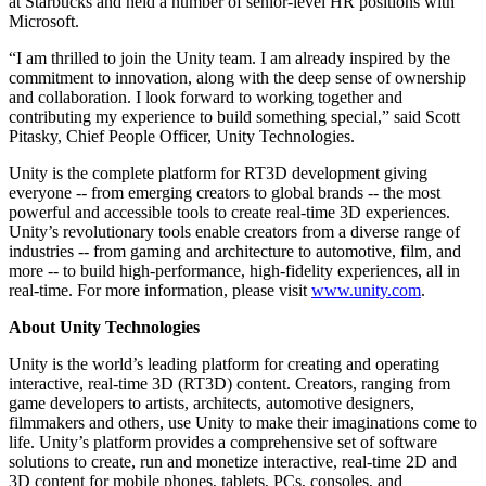
at Starbucks and held a number of senior-level HR positions with
Jeux XR
Microsoft.
Lancez des jeux XR sur plusieurs plateformes
“I am thrilled to join the Unity team. I am already inspired by the
Jeux multijoueur
commitment to innovation, along with the deep sense of ownership
Simplifiez le développement de jeux multijoueurs
and collaboration. I look forward to working together and
contributing my experience to build something special,” said Scott
Pitasky, Chief People Officer, Unity Technologies.
Unity is the complete platform for RT3D development giving
everyone -- from emerging creators to global brands -- the most
powerful and accessible tools to create real-time 3D experiences.
Unity’s revolutionary tools enable creators from a diverse range of
industries -- from gaming and architecture to automotive, film, and
more -- to build high-performance, high-fidelity experiences, all in
real-time. For more information, please visit
www.unity.com
.
About Unity Technologies
Unity is the world’s leading platform for creating and operating
interactive, real-time 3D (RT3D) content. Creators, ranging from
game developers to artists, architects, automotive designers,
filmmakers and others, use Unity to make their imaginations come to
life. Unity’s platform provides a comprehensive set of software
solutions to create, run and monetize interactive, real-time 2D and
3D content for mobile phones, tablets, PCs, consoles, and