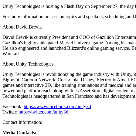
Jeux XR
Unity Technologies is hosting a Flash Day on September 27, the day b
Lancez des jeux XR sur plusieurs plateformes
For more information on session topics and speakers, scheduling and h
Jeux multijoueur
Simplifiez le développement de jeux multijoueurs
About David Brevik
David Brevik is currently President and COO of Gazillion Entertainme
Gazillion's highly anticipated Marvel Universe game. Among his many
He also engineered and launched Blizzard's online gaming service, Ba
Warcraft.
About Unity Technologies
Unity Technologies is revolutionizing the game industry with Unity,
Bigpoint, Cartoon Network, Coca-Cola, Disney, Electronic Arts, LEGO,
games and interactive 3D, like training simulations and medical and a
power and platform reach along with its Asset Store digital content ma
Technologies is headquartered in San Francisco and has development 
Facebook:
https://www.facebook.com/unity3d
Twitter:
https://twitter.com/unity3d
Contact Information:
Media Contacts: