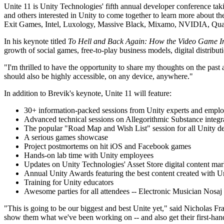
Découvrez plus de 25 plateformes prises en charge par Unity
Atteindre l'excellence opérationnelle
Vous découvrez Unity ? Commencez votre parcours
Unite 11 is Unity Technologies' fifth annual developer conference tak
Informations
Rejoignez les développeurs, créateurs et initiés
and others interested in Unity to come together to learn more about th
LiveOps
Distribution
Guides pratiques
Exit Games, Intel, Luxology, Massive Black, Mixamo, NVIDIA, Qua
Études de cas
Unity Awards
Informations post-lancement et opérations de jeu en direct
Transformer les expériences en magasin en expériences en ligne
Conseils pratiques et meilleures pratiques
Histoires de succès dans le monde réel
Célébration des créateurs Unity dans le monde entier
Développez
Formation
In his keynote titled
To Hell and Back Again: How the Video Game I
growth of social games, free-to-play business models, digital distribu
Automobile
Guides des meilleures pratiques
Acquisition de nouveaux joueurs
Stimulez l'innovation et les expériences en voiture
Pour les étudiants
"I'm thrilled to have the opportunity to share my thoughts on the past
Conseils et astuces d'experts
Faites-vous découvrir et acquérez des utilisateurs mobiles
Voir toutes les industries
Démarrez votre carrière
should also be highly accessible, on any device, anywhere."
Démos
Achats intégrés
Pour les enseignants
In addition to Brevik's keynote, Unite 11 will feature:
Démos, échantillons et éléments de base
Gérer IAP entre les magasins et D2C
Boostez votre enseignement
Toutes les ressources
30+ information-packed sessions from Unity experts and empl
Nouveautés
Advanced technical sessions on Allegorithmic Substance integrat
Monétisation
Licence d'enseignement subventionnée
The popular "Road Map and Wish List" session for all Unity d
Connectez les joueurs avec les bons jeux
Apportez la puissance de Unity à votre institution
Blog
A serious games showcase
Faites de la publicité avec Unity
Monétisez avec Unity
Mises à jour, informations et conseils techniques
Project postmortems on hit iOS and Facebook games
Cas d’utilisation
Certifications
Hands-on lab time with Unity employees
Prouvez votre maîtrise de Unity
Updates on Unity Technologies' Asset Store digital content mar
Actualités
Jeux mobiles
Annual Unity Awards featuring the best content created with U
Actualités, histoires et centre de presse
Créez et développez des succès mobiles avec Unity
Training for Unity educators
Awesome parties for all attendees -- Electronic Musician Nosaj 
Jeux indépendants
Lancez de grands jeux avec de petites équipes
"This is going to be our biggest and best Unite yet," said Nicholas F
show them what we've been working on -- and also get their first-ha