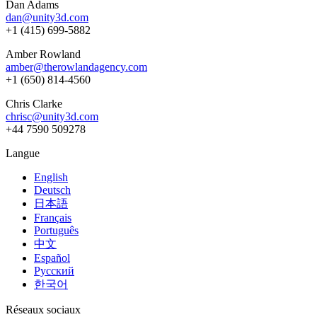
Dan Adams
dan@unity3d.com
+1 (415) 699-5882
Amber Rowland
amber@therowlandagency.com
+1 (650) 814-4560
Chris Clarke
chrisc@unity3d.com
+44 7590 509278
Langue
English
Deutsch
日本語
Français
Português
中文
Español
Русский
한국어
Réseaux sociaux