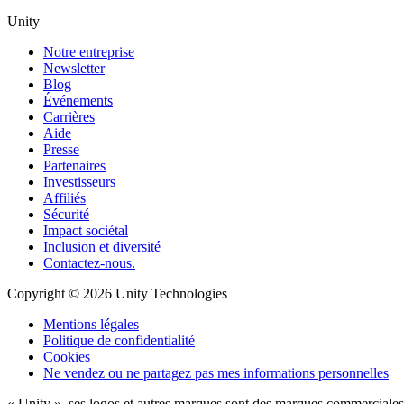
Unity
Notre entreprise
Newsletter
Blog
Événements
Carrières
Aide
Presse
Partenaires
Investisseurs
Affiliés
Sécurité
Impact sociétal
Inclusion et diversité
Contactez-nous.
Copyright © 2026 Unity Technologies
Mentions légales
Politique de confidentialité
Cookies
Ne vendez ou ne partagez pas mes informations personnelles
« Unity », ses logos et autres marques sont des marques commerciales