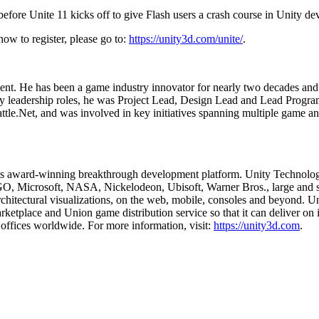
efore Unite 11 kicks off to give Flash users a crash course in Unity d
ow to register, please go to:
https://unity3d.com/unite/
.
nt. He has been a game industry innovator for nearly two decades and p
 leadership roles, he was Project Lead, Design Lead and Lead Program
ttle.Net, and was involved in key initiatives spanning multiple game an
 its award-winning breakthrough development platform. Unity Technolog
 Microsoft, NASA, Nickelodeon, Ubisoft, Warner Bros., large and small
rchitectural visualizations, on the web, mobile, consoles and beyond. Un
rketplace and Union game distribution service so that it can deliver on 
offices worldwide. For more information, visit:
https://unity3d.com
.