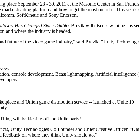
ing place September 28 - 30, 2011 at the Masonic Center in San Francisc
e market-leading platform and how to get the most out of it. This year'
lcomm, SoftKinetic and Sony Ericsson.
ndustry Has Changed Since Diablo
, Brevik will discuss what he has se
tion and where the industry is headed.
 and future of the video game industry," said Brevik. "Unity Technologie
oyees
ion, console development, Beast lightmapping, Artificial intelligence (
evelopers
ketplace and Union game distribution service -- launched at Unite 10
nity
Thing will be kicking off the Unite party!
rancis, Unity Technologies Co-Founder and Chief Creative Officer. "Unit
nd feedback on where they think Unity should go."