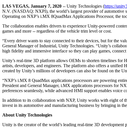
Découvrez plus de 25 plateformes prises en charge par Unity
Atteindre l'excellence opérationnelle
Vous découvrez Unity ? Commencez votre parcours
Informations
Rejoignez les développeurs, créateurs et initiés
LAS VEGAS, January 7, 2020
-- Unity Technologies (
https://unit
N.V. (NASDAQ: NXPI), the world’s largest provider of automotive se
LiveOps
Distribution
Guides pratiques
Operating on NXP’s i.MX 8QuadMax Applications Processor, the toolch
Études de cas
Unity Awards
Informations post-lancement et opérations de jeu en direct
Transformer les expériences en magasin en expériences en ligne
Conseils pratiques et meilleures pratiques
Histoires de succès dans le monde réel
Célébration des créateurs Unity dans le monde entier
Développez
Formation
The collaboration enables drivers to experience Unity-powered content
Automobile
games and more -- regardless of the vehicle trim level or cost.
Guides des meilleures pratiques
Acquisition de nouveaux joueurs
Stimulez l'innovation et les expériences en voiture
Pour les étudiants
Conseils et astuces d'experts
Faites-vous découvrir et acquérez des utilisateurs mobiles
Voir toutes les industries
Démarrez votre carrière
“Every driver wants to stay connected to their devices, but for the va
General Manager of Industrial, Unity Technologies. “Unity’s collabor
Démos
high fidelity and immersive interface so they can play games, connect
Achats intégrés
Pour les enseignants
Démos, échantillons et éléments de base
Gérer IAP entre les magasins et D2C
Boostez votre enseignement
Unity’s real-time 3D platform allows OEMs to shorten timelines for H
Toutes les ressources
artists, developers, and engineers. The platform also offers a unifie
Nouveautés
Monétisation
Licence d'enseignement subventionnée
created by Unity’s millions of developers can also be found on the U
Connectez les joueurs avec les bons jeux
Apportez la puissance de Unity à votre institution
Blog
Faites de la publicité avec Unity
Monétisez avec Unity
“NXP’s i.MX 8 QuadMax applications processors are powering entirely 
Mises à jour, informations et conseils techniques
Cas d’utilisation
Certifications
President and General Manager, i.MX applications processors for NXP 
Prouvez votre maîtrise de Unity
preferences seamlessly, while advanced HMI support enables voice com
Actualités
Jeux mobiles
Actualités, histoires et centre de presse
In addition to its collaboration with NXP, Unity works with eight of 
Créez et développez des succès mobiles avec Unity
invest in its automotive and manufacturing business by bringing in 
Jeux indépendants
About Unity Technologies
Lancez de grands jeux avec de petites équipes
Unity is the creator of the world’s leading real-time 3D development p