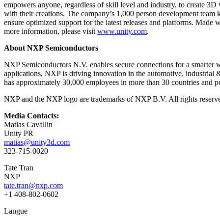
Jeux XR
empowers anyone, regardless of skill level and industry, to create 3D 
Lancez des jeux XR sur plusieurs plateformes
with their creations. The company’s 1,000 person development team k
ensure optimized support for the latest releases and platforms. Made w
more information, please visit
www.unity.com
.
Jeux multijoueur
Simplifiez le développement de jeux multijoueurs
About NXP Semiconductors
NXP Semiconductors N.V. enables secure connections for a smarter worl
applications, NXP is driving innovation in the automotive, industria
has approximately 30,000 employees in more than 30 countries and po
NXP and the NXP logo are trademarks of NXP B.V. All rights reserved.
Media Contacts:
Matias Cavallin
Unity PR
matias@unity3d.com
323-715-0020
Tate Tran
NXP
tate.tran@nxp.com
+1 408-802-0602
Langue