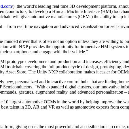
y3d.com/
), the world’s leading real-time 3D development platform, ann
miconductors, to develop a Human Machine Interface (HMI) toolchain t
ain will give automotive manufacturers (OEMs) the ability to tap int
 -- from real-time navigation and advanced visualization for self-drivin
lue-minded driver that is often not an option unless they are willing to
ation with NXP provides the opportunity for immersive HMI systems to be
 their smartphone and engage with their vehicle.”
MI prototype development and production and increases efficiency and 
d HMI toolchain covering the full product cycle of design, prototyping
nity Asset Store. The Unity NXP collaboration makes it easier for OEM
new, personalized and interactive control hubs that are fueling immer
Semiconductors. “With expanded digital clusters, our innovative infota
mands, gestures, augmented reality, and advanced personalization – al
the 10 largest automotive OEMs in the world by helping improve the way 
the best talent in 3D, AR and VR as well as automotive experts from 
latform, giving users the most powerful and accessible tools to create, 