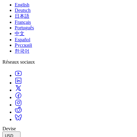
English
Deutsch
日本語
Français
Português
中文
Español
Русский
한국어
Réseaux sociaux
Devise
USD