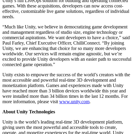
Unity’s full LiveOps solution for building and operating connected
Jeux XR
games. With these acquisitions, developers can now access cost-
Lancez des jeux XR sur plusieurs plateformes
effective, customizable live game solutions, regardless of individual
needs.
Jeux multijoueur
Simplifiez le développement de jeux multijoueurs
“Much like Unity, we believe in democratizing game development
and management regardless of studio size, engine technology or
commercial aspirations. We want developers to have a choice,” said
Paul Farley, Chief Executive Officer, ChilliConnect. “By joining
Unity, we are enhancing that choice for so many more developers
worldwide. Our services will remain engine agnostic, but we’re
excited to provide Unity developers with an easier path to successful
connected game operation.”
Unity exists to empower the success of the world’s creators with the
most accessible and powerful real-time 3D development and
monetization platform. Games and experiences made with Unity
have reached more than 3 billion devices worldwide this year and
were installed more than 34 billion times in the last 12 months. For
more information, please visit
www.unity.com
.
About Unity Technologies
Unity is the world’s leading real-time 3D development platform,
giving users the most powerful and accessible tools to create,
operate, and monetize experiences for the real-time world. Unity