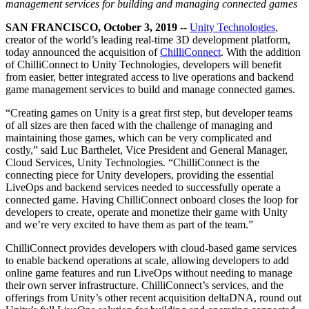
Découvrez plus de 25 plateformes prises en charge par Unity
Atteindre l'excellence opérationnelle
Vous découvrez Unity ? Commencez votre parcours
management services for building and managing connected games
Informations
Rejoignez les développeurs, créateurs et initiés
SAN FRANCISCO, October 3, 2019
--
Unity Technologies
,
LiveOps
Distribution
Guides pratiques
creator of the world’s leading real-time 3D development platform,
Études de cas
Unity Awards
Informations post-lancement et opérations de jeu en direct
Transformer les expériences en magasin en expériences en ligne
Conseils pratiques et meilleures pratiques
today announced the acquisition of
ChilliConnect
. With the addition
Histoires de succès dans le monde réel
Célébration des créateurs Unity dans le monde entier
Développez
Formation
of ChilliConnect to Unity Technologies, developers will benefit
Automobile
from easier, better integrated access to live operations and backend
Guides des meilleures pratiques
Acquisition de nouveaux joueurs
Stimulez l'innovation et les expériences en voiture
Pour les étudiants
game management services to build and manage connected games.
Conseils et astuces d'experts
Faites-vous découvrir et acquérez des utilisateurs mobiles
Voir toutes les industries
Démarrez votre carrière
“Creating games on Unity is a great first step, but developer teams
Démos
Achats intégrés
Pour les enseignants
of all sizes are then faced with the challenge of managing and
Démos, échantillons et éléments de base
Gérer IAP entre les magasins et D2C
Boostez votre enseignement
maintaining those games, which can be very complicated and
Toutes les ressources
costly,” said Luc Barthelet, Vice President and General Manager,
Nouveautés
Cloud Services, Unity Technologies. “ChilliConnect is the
Monétisation
Licence d'enseignement subventionnée
connecting piece for Unity developers, providing the essential
Connectez les joueurs avec les bons jeux
Apportez la puissance de Unity à votre institution
LiveOps and backend services needed to successfully operate a
Blog
Faites de la publicité avec Unity
Monétisez avec Unity
connected game. Having ChilliConnect onboard closes the loop for
Mises à jour, informations et conseils techniques
Cas d’utilisation
Certifications
developers to create, operate and monetize their game with Unity
Prouvez votre maîtrise de Unity
and we’re very excited to have them as part of the team.”
Actualités
Jeux mobiles
Actualités, histoires et centre de presse
Créez et développez des succès mobiles avec Unity
ChilliConnect provides developers with cloud-based game services
to enable backend operations at scale, allowing developers to add
online game features and run LiveOps without needing to manage
Jeux indépendants
their own server infrastructure. ChilliConnect’s services, and the
Lancez de grands jeux avec de petites équipes
offerings from Unity’s other recent acquisition deltaDNA, round out