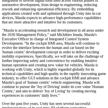
integration of diverse digital tools used across various phases of
Jeux XR
automotive development, from design to engineering, reducing
Lancez des jeux XR sur plusieurs plateformes
rework and enhancing operational efficiency. By embedding
applications created with and optimized through Unity into in-car
Jeux multijoueur
devices, Mazda expects to advance high-performance capabilities
Simplifiez le développement de jeux multijoueurs
that are more attractive and intuitive for its customers.
"Mazda is accelerating research and development in all areas under
the 2030 Management Policy,” said Michihiro Imada, Mazda's
Executive Officer in charge of Integrated Control System
Development. “In the cockpit HMI area, Mazda will continue to
evolve the interface between the human and car based on the
'human centric' development concept in order to deliver exciting
mobility experiences. Specifically, we will take on the challenge of
further improving safety and convenience by enabling intuitive
human operation and creating new value for vehicles. Mazda is
working with Unity, which is highly regarded globally for its
technical capabilities and high quality in the rapidly innovating game
industry, to offer GUI solutions in the cockpit HMI and advance
Mazda's goal of 'human centric' vehicle engineering. Mazda will
continue to pursue the 'Joy of Driving' under its core value 'Human
Centric,' and aim to deliver 'Joy of Living' by creating moving
experiences in customers’ daily lives.”
Over the past five years, Unity has seen several successful
implementations of its real-time 3D platform supporting