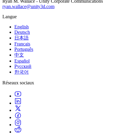
Ryan M. Wallace - Unity Corporate Communications
ryan.wallace@unity3d.com
Langue
English
Deutsch
日本語
Français
Português
中文
Español
Русский
한국어
Réseaux sociaux