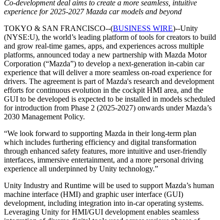
Découvrez plus de 25 plateformes prises en charge par Unity
Atteindre l'excellence opérationnelle
Vous découvrez Unity ? Commencez votre parcours
Co-development deal aims to create a more seamless, intuitive
Informations
Rejoignez les développeurs, créateurs et initiés
experience for 2025-2027 Mazda car models and beyond
LiveOps
Distribution
Guides pratiques
TOKYO & SAN FRANCISCO--(
BUSINESS WIRE
)--Unity
Études de cas
Unity Awards
Informations post-lancement et opérations de jeu en direct
Transformer les expériences en magasin en expériences en ligne
Conseils pratiques et meilleures pratiques
(NYSE:U), the world’s leading platform of tools for creators to build
Histoires de succès dans le monde réel
Célébration des créateurs Unity dans le monde entier
Développez
Formation
and grow real-time games, apps, and experiences across multiple
Automobile
platforms, announced today a new partnership with Mazda Motor
Guides des meilleures pratiques
Acquisition de nouveaux joueurs
Stimulez l'innovation et les expériences en voiture
Pour les étudiants
Corporation (“Mazda”) to develop a next-generation in-cabin car
Conseils et astuces d'experts
Faites-vous découvrir et acquérez des utilisateurs mobiles
Voir toutes les industries
Démarrez votre carrière
experience that will deliver a more seamless on-road experience for
drivers. The agreement is part of Mazda's research and development
Démos
Achats intégrés
Pour les enseignants
efforts for continuous evolution in the cockpit HMI area, and the
Démos, échantillons et éléments de base
Gérer IAP entre les magasins et D2C
Boostez votre enseignement
GUI to be developed is expected to be installed in models scheduled
Toutes les ressources
for introduction from Phase 2 (2025-2027) onwards under Mazda’s
Nouveautés
2030 Management Policy.
Monétisation
Licence d'enseignement subventionnée
Connectez les joueurs avec les bons jeux
Apportez la puissance de Unity à votre institution
“We look forward to supporting Mazda in their long-term plan
Blog
Faites de la publicité avec Unity
Monétisez avec Unity
which includes furthering efficiency and digital transformation
Mises à jour, informations et conseils techniques
Cas d’utilisation
Certifications
through enhanced safety features, more intuitive and user-friendly
Prouvez votre maîtrise de Unity
interfaces, immersive entertainment, and a more personal driving
Actualités
Jeux mobiles
experience all underpinned by Unity technology.”
Actualités, histoires et centre de presse
Créez et développez des succès mobiles avec Unity
Unity Industry and Runtime will be used to support Mazda’s human
machine interface (HMI) and graphic user interface (GUI)
Jeux indépendants
development, including integration into in-car operating systems.
Lancez de grands jeux avec de petites équipes
Leveraging Unity for HMI/GUI development enables seamless