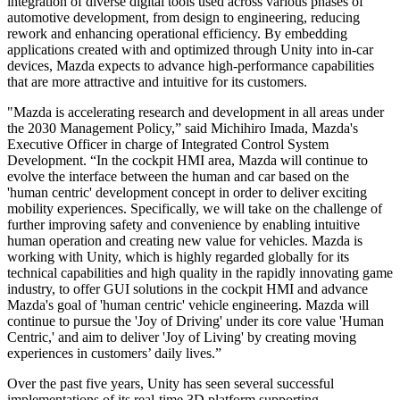
integration of diverse digital tools used across various phases of
automotive development, from design to engineering, reducing
Juegos XR
rework and enhancing operational efficiency. By embedding
Lanza juegos XR en múltiples plataformas
applications created with and optimized through Unity into in-car
devices, Mazda expects to advance high-performance capabilities
Juegos multijugador
that are more attractive and intuitive for its customers.
Simplifica el desarrollo de juegos multijugador
"Mazda is accelerating research and development in all areas under
the 2030 Management Policy,” said Michihiro Imada, Mazda's
Executive Officer in charge of Integrated Control System
Development. “In the cockpit HMI area, Mazda will continue to
evolve the interface between the human and car based on the
'human centric' development concept in order to deliver exciting
mobility experiences. Specifically, we will take on the challenge of
further improving safety and convenience by enabling intuitive
human operation and creating new value for vehicles. Mazda is
working with Unity, which is highly regarded globally for its
technical capabilities and high quality in the rapidly innovating game
industry, to offer GUI solutions in the cockpit HMI and advance
Mazda's goal of 'human centric' vehicle engineering. Mazda will
continue to pursue the 'Joy of Driving' under its core value 'Human
Centric,' and aim to deliver 'Joy of Living' by creating moving
experiences in customers’ daily lives.”
Over the past five years, Unity has seen several successful
implementations of its real-time 3D platform supporting