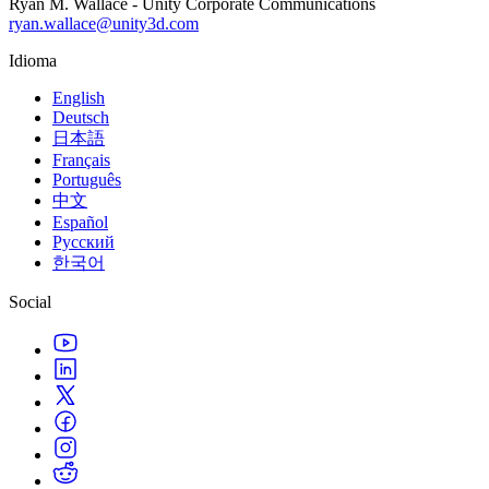
Ryan M. Wallace - Unity Corporate Communications
ryan.wallace@unity3d.com
Idioma
English
Deutsch
日本語
Français
Português
中文
Español
Русский
한국어
Social