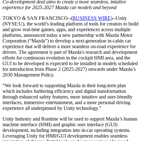
Descubre más de 25 plataformas que Unity soporta
Logra la excelencia operativa
¿No tienes experiencia con Unity? Comienza tu viaje
Co-development deal aims to create a more seamless, intuitive
Información útil
Únete a desarrolladores, creadores e insiders
experience for 2025-2027 Mazda car models and beyond
LiveOps
Venta minorista
Guías prácticas
TOKYO & SAN FRANCISCO--(
BUSINESS WIRE
)--Unity
Casos de estudio
Premios Unity
Perspectivas post-lanzamiento y operaciones de juego en vivo
Transforma las experiencias en tienda en experiencias en línea
Consejos prácticos y mejores prácticas
(NYSE:U), the world’s leading platform of tools for creators to build
Historias de éxito en el mundo real
Celebrando a los creadores de Unity en todo el mundo
Expande
Educación
and grow real-time games, apps, and experiences across multiple
Industria automotriz
platforms, announced today a new partnership with Mazda Motor
Guías de mejores prácticas
Adquisición de usuarios
Impulsar la innovación y las experiencias en el automóvil
Para estudiantes
Corporation (“Mazda”) to develop a next-generation in-cabin car
Consejos y trucos de expertos
Hazte descubrir y adquiere usuarios móviles
Ver todas las industrias
Impulsa tu carrera
experience that will deliver a more seamless on-road experience for
drivers. The agreement is part of Mazda's research and development
Demostraciones
Compras dentro de la aplicación
Para docentes
efforts for continuous evolution in the cockpit HMI area, and the
Demostraciones, muestras y bloques de construcción
Gestionar las IAP dentro de la aplicación en tiendas físicas y en el
Potencia tu enseñanza
GUI to be developed is expected to be installed in models scheduled
Todos los recursos
canal directo al consumidor (D2C).
for introduction from Phase 2 (2025-2027) onwards under Mazda’s
Novedades
2030 Management Policy.
Licencia gratuita para fines educativos
Monetización
Lleva el poder de Unity a tu institución
“We look forward to supporting Mazda in their long-term plan
Blog
Conecta a los jugadores con los juegos adecuados
which includes furthering efficiency and digital transformation
Actualizaciones, información y consejos técnicos
Publicitar con Unity
Monetizar con Unity
Certificaciones
through enhanced safety features, more intuitive and user-friendly
Casos de uso
Demuestra tu dominio de Unity
interfaces, immersive entertainment, and a more personal driving
Novedades
experience all underpinned by Unity technology.”
Noticias, historias y centro de prensa
Juegos móviles
Crea y expande éxitos móviles con Unity
Unity Industry and Runtime will be used to support Mazda’s human
machine interface (HMI) and graphic user interface (GUI)
development, including integration into in-car operating systems.
Juegos independientes
Leveraging Unity for HMI/GUI development enables seamless
Lanza grandes juegos con equipos pequeños