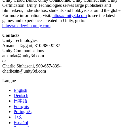
Unity Cloud Build, Unity Collaborate, Unity Connect and Unity
Certification. Unity Technologies serves large publishers and
filmmakers, indie studios, students and hobbyists around the globe.
For more information, visit:
https://unity3d.com
to see the latest
games and experiences created in Unity, go to:
https://madewith.unity.com
.
Contacts
Unity Technologies
Amanda Taggart, 310-980-9587
Unity Communications
amandat@unity3d.com
or
Charlie Sinhaseni, 909-657-8394
charliesin@unity3d.com
Langue
English
Deutsch
日本語
Français
Português
中文
Español