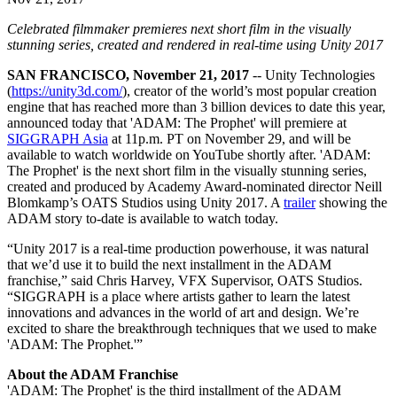
Découvrez plus de 25 plateformes prises en charge par Unity
Atteindre l'excellence opérationnelle
Vous découvrez Unity ? Commencez votre parcours
Informations
Rejoignez les développeurs, créateurs et initiés
Celebrated filmmaker premieres next short film in the visually
LiveOps
Distribution
Guides pratiques
stunning series, created and rendered in real-time using Unity 2017
Études de cas
Unity Awards
Informations post-lancement et opérations de jeu en direct
Transformer les expériences en magasin en expériences en ligne
Conseils pratiques et meilleures pratiques
Histoires de succès dans le monde réel
Célébration des créateurs Unity dans le monde entier
Développez
Formation
SAN FRANCISCO, November 21, 2017
-- Unity Technologies
Automobile
(
https://unity3d.com/
), creator of the world’s most popular creation
Guides des meilleures pratiques
Acquisition de nouveaux joueurs
Stimulez l'innovation et les expériences en voiture
Pour les étudiants
engine that has reached more than 3 billion devices to date this year,
Conseils et astuces d'experts
Faites-vous découvrir et acquérez des utilisateurs mobiles
Voir toutes les industries
Démarrez votre carrière
announced today that 'ADAM: The Prophet' will premiere at
SIGGRAPH Asia
at 11p.m. PT on November 29, and will be
available to watch worldwide on YouTube shortly after. 'ADAM:
Démos
Achats intégrés
Pour les enseignants
The Prophet' is the next short film in the visually stunning series,
Démos, échantillons et éléments de base
Gérer IAP entre les magasins et D2C
Boostez votre enseignement
created and produced by Academy Award-nominated director Neill
Toutes les ressources
Blomkamp’s OATS Studios using Unity 2017. A
trailer
showing the
Nouveautés
Monétisation
Licence d'enseignement subventionnée
ADAM story to-date is available to watch today.
Connectez les joueurs avec les bons jeux
Apportez la puissance de Unity à votre institution
Blog
Faites de la publicité avec Unity
Monétisez avec Unity
“Unity 2017 is a real-time production powerhouse, it was natural
Mises à jour, informations et conseils techniques
Cas d’utilisation
that we’d use it to build the next installment in the ADAM
Certifications
franchise,” said Chris Harvey, VFX Supervisor, OATS Studios.
Prouvez votre maîtrise de Unity
Actualités
“SIGGRAPH is a place where artists gather to learn the latest
Jeux mobiles
Actualités, histoires et centre de presse
innovations and advances in the world of art and design. We’re
Créez et développez des succès mobiles avec Unity
excited to share the breakthrough techniques that we used to make
'ADAM: The Prophet.'”
Jeux indépendants
Lancez de grands jeux avec de petites équipes
About the ADAM Franchise
'ADAM: The Prophet' is the third installment of the ADAM