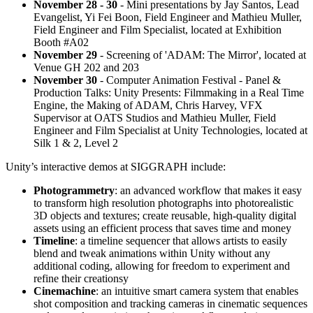
November 28 - 30
- Mini presentations by Jay Santos, Lead
Evangelist, Yi Fei Boon, Field Engineer and Mathieu Muller,
Field Engineer and Film Specialist, located at Exhibition
Booth #A02
November 29
- Screening of 'ADAM: The Mirror', located at
Venue GH 202 and 203
November 30
- Computer Animation Festival - Panel &
Production Talks: Unity Presents: Filmmaking in a Real Time
Engine, the Making of ADAM, Chris Harvey, VFX
Supervisor at OATS Studios and Mathieu Muller, Field
Engineer and Film Specialist at Unity Technologies, located at
Silk 1 & 2, Level 2
Unity’s interactive demos at SIGGRAPH include:
Photogrammetry
: an advanced workflow that makes it easy
to transform high resolution photographs into photorealistic
3D objects and textures; create reusable, high-quality digital
assets using an efficient process that saves time and money
Timeline
: a timeline sequencer that allows artists to easily
blend and tweak animations within Unity without any
additional coding, allowing for freedom to experiment and
refine their creationsy
Cinemachine
: an intuitive smart camera system that enables
shot composition and tracking cameras in cinematic sequences