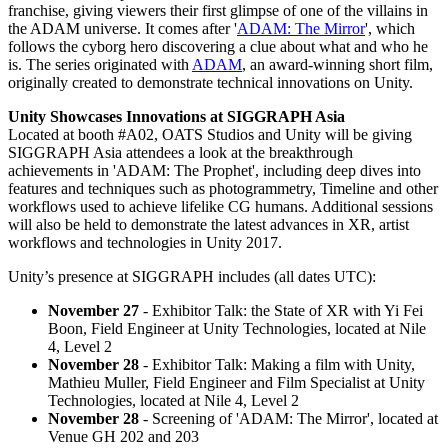
Jeux XR
franchise, giving viewers their first glimpse of one of the villains in
Lancez des jeux XR sur plusieurs plateformes
the ADAM universe. It comes after '
ADAM: The Mirror
', which
follows the cyborg hero discovering a clue about what and who he
is. The series originated with
ADAM
, an award-winning short film,
Jeux multijoueur
originally created to demonstrate technical innovations on Unity.
Simplifiez le développement de jeux multijoueurs
Unity Showcases Innovations at SIGGRAPH Asia
Located at booth #A02, OATS Studios and Unity will be giving
SIGGRAPH Asia attendees a look at the breakthrough
achievements in 'ADAM: The Prophet', including deep dives into
features and techniques such as photogrammetry, Timeline and other
workflows used to achieve lifelike CG humans. Additional sessions
will also be held to demonstrate the latest advances in XR, artist
workflows and technologies in Unity 2017.
Unity’s presence at SIGGRAPH includes (all dates UTC):
November 27
- Exhibitor Talk: the State of XR with Yi Fei
Boon, Field Engineer at Unity Technologies, located at Nile
4, Level 2
November 28
- Exhibitor Talk: Making a film with Unity,
Mathieu Muller, Field Engineer and Film Specialist at Unity
Technologies, located at Nile 4, Level 2
November 28
- Screening of 'ADAM: The Mirror', located at
Venue GH 202 and 203