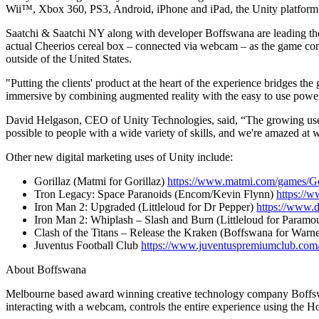
Découvrez plus de 25 plateformes prises en charge par Unity
Atteindre l'excellence opérationnelle
Vous découvrez Unity ? Commencez votre parcours
Wii™, Xbox 360, PS3, Android, iPhone and iPad, the Unity platform has
Informations
Rejoignez les développeurs, créateurs et initiés
LiveOps
Distribution
Guides pratiques
Saatchi & Saatchi NY along with developer Boffswana are leading th
Études de cas
Unity Awards
Informations post-lancement et opérations de jeu en direct
Transformer les expériences en magasin en expériences en ligne
Conseils pratiques et meilleures pratiques
actual Cheerios cereal box – connected via webcam – as the game cont
Histoires de succès dans le monde réel
Célébration des créateurs Unity dans le monde entier
Développez
Formation
outside of the United States.
Automobile
"Putting the clients' product at the heart of the experience bridges 
Guides des meilleures pratiques
Acquisition de nouveaux joueurs
Stimulez l'innovation et les expériences en voiture
Pour les étudiants
immersive by combining augmented reality with the easy to use power
Conseils et astuces d'experts
Faites-vous découvrir et acquérez des utilisateurs mobiles
Voir toutes les industries
Démarrez votre carrière
David Helgason, CEO of Unity Technologies, said, “The growing use o
Démos
Achats intégrés
Pour les enseignants
possible to people with a wide variety of skills, and we're amazed at 
Démos, échantillons et éléments de base
Gérer IAP entre les magasins et D2C
Boostez votre enseignement
Toutes les ressources
Other new digital marketing uses of Unity include:
Nouveautés
Monétisation
Licence d'enseignement subventionnée
Gorillaz (Matmi for Gorillaz)
https://www.matmi.com/games/Go
Connectez les joueurs avec les bons jeux
Apportez la puissance de Unity à votre institution
Tron Legacy: Space Paranoids (Encom/Kevin Flynn)
https://
Blog
Faites de la publicité avec Unity
Monétisez avec Unity
Iron Man 2: Upgraded (Littleloud for Dr Pepper)
https://www.
Mises à jour, informations et conseils techniques
Cas d’utilisation
Certifications
Iron Man 2: Whiplash – Slash and Burn (Littleloud for Paramou
Prouvez votre maîtrise de Unity
Clash of the Titans – Release the Kraken (Boffswana for Warn
Actualités
Jeux mobiles
Juventus Football Club
https://www.juventuspremiumclub.com
Actualités, histoires et centre de presse
Créez et développez des succès mobiles avec Unity
About Boffswana
Jeux indépendants
Melbourne based award winning creative technology company Boffswan
Lancez de grands jeux avec de petites équipes
interacting with a webcam, controls the entire experience using the 