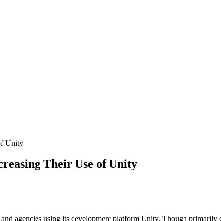
of Unity
creasing Their Use of Unity
and agencies using its development platform Unity. Though primarily d