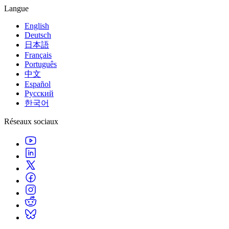
Jeux XR
Langue
Lancez des jeux XR sur plusieurs plateformes
English
Jeux multijoueur
Deutsch
Simplifiez le développement de jeux multijoueurs
日本語
Français
Português
中文
Español
Русский
한국어
Réseaux sociaux