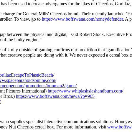
 been used to create advergames for the likes of Cheerios, Gorillaz, '
e charge for General Mills' Cheerios brand. Their recently launched 
roller. To view, go to
https://www.boffswana.com/honeydefender
. A p
the gap between the physical and digital," said Robert Stock, Executive
 of the Unity engine."
f Unity outside of gaming confirms our prediction that ‘gamification’
what creative people are doing with it. We never expected a cereal box to
rillazEscapeToPlasticBeach/
www.spaceparanoidsonline.com/
drpepper.com/promotions/ironman2/game/
nt Pictures International)
https://www.whiplashslashandburn.com/
er Bros.)
https://www.boffswana.com/news/?p=965
/
a supplies specialist interactive communications solutions. Honeyway
Honey Nut Cheerios cereal box. For more information, visit
www.boffsw