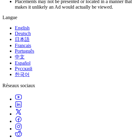
Placements may not be presented or located in a manner that
Jeux XR
makes it unlikely an Ad would actually be viewed.
Lancez des jeux XR sur plusieurs plateformes
Langue
Jeux multijoueur
Simplifiez le développement de jeux multijoueurs
English
Deutsch
日本語
Français
Português
中文
Español
Русский
한국어
Réseaux sociaux