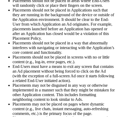
Découvrez plus de 25 plateformes prises en charge par Unity
Atteindre l'excellence opérationnelle
Vous découvrez Unity ? Commencez votre parcours
Placements should not be placed in areas where End-Users
Informations
Rejoignez les développeurs, créateurs et initiés
will randomly click or place their fingers on the screen.
Placements should not be placed in Applications such that
LiveOps
Distribution
Guides pratiques
they are running in the background of the device or outside of
Études de cas
Unity Awards
Informations post-lancement et opérations de jeu en direct
Transformer les expériences en magasin en expériences en ligne
Conseils pratiques et meilleures pratiques
the Application environment. It should be clear to the End-
Histoires de succès dans le monde réel
Célébration des créateurs Unity dans le monde entier
Développez
Formation
User from which Application an Ad originates. For example,
Automobile
placements launched before an Application has opened or
Guides des meilleures pratiques
Acquisition de nouveaux joueurs
Stimulez l'innovation et les expériences en voiture
Pour les étudiants
after an Application has closed would be a violation of this
Conseils et astuces d'experts
Faites-vous découvrir et acquérez des utilisateurs mobiles
Voir toutes les industries
Démarrez votre carrière
Placement Policy.
Placements should not be placed in a way that abnormally
Démos
Achats intégrés
Pour les enseignants
interferes with navigating or interacting with the Application’s
Démos, échantillons et éléments de base
Gérer IAP entre les magasins et D2C
Boostez votre enseignement
core content and functionality.
Toutes les ressources
Placements should not be placed in screens with no or little
Nouveautés
content (e.g., log-in, error pages, etc.).
Monétisation
Licence d'enseignement subventionnée
End-Users must have a means to exit any screen that contains
Connectez les joueurs avec les bons jeux
Apportez la puissance de Unity à votre institution
an Ad placement without being forced to click on the Ad
Blog
Faites de la publicité avec Unity
Monétisez avec Unity
(with the exception of a full-screen Ad once it starts following
Mises à jour, informations et conseils techniques
Cas d’utilisation
Certifications
a related End-User initiated action).
Prouvez votre maîtrise de Unity
Placements may not be disguised in any way or otherwise
Actualités
Jeux mobiles
implemented in a manner such that they might be mistaken for
Actualités, histoires et centre de presse
Créez et développez des succès mobiles avec Unity
other Application content. This includes formatting
neighboring content to look similar to Ads.
Jeux indépendants
Placements may not be placed on pages where dynamic
Lancez de grands jeux avec de petites équipes
content (e.g., live chats, instant messaging, auto-refreshing
comments, etc.) is the primary focus of the page.