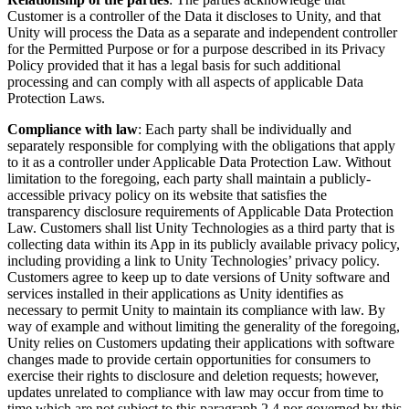
Customer is a controller of the Data it discloses to Unity, and that
Unity will process the Data as a separate and independent controller
for the Permitted Purpose or for a purpose described in its Privacy
Policy provided that it has a legal basis for such additional
processing and can comply with all aspects of applicable Data
Protection Laws.
Compliance with law
: Each party shall be individually and
separately responsible for complying with the obligations that apply
to it as a controller under Applicable Data Protection Law. Without
limitation to the foregoing, each party shall maintain a publicly-
accessible privacy policy on its website that satisfies the
transparency disclosure requirements of Applicable Data Protection
Law. Customers shall list Unity Technologies as a third party that is
collecting data within its App in its publicly available privacy policy,
including providing a link to Unity Technologies’ privacy policy.
Customers agree to keep up to date versions of Unity software and
services installed in their applications as Unity identifies as
necessary to permit Unity to maintain its compliance with law. By
way of example and without limiting the generality of the foregoing,
Unity relies on Customers updating their applications with software
changes made to provide certain opportunities for consumers to
exercise their rights to disclosure and deletion requests; however,
updates unrelated to compliance with law may occur from time to
time which are not subject to this paragraph 2.4 nor governed by this