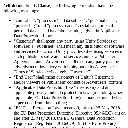
Jeux XR
Definitions
: In this Clause, the following terms shall have the
Lancez des jeux XR sur plusieurs plateformes
following meanings:
Jeux multijoueur
"controller", "processor", "data subject", "personal data",
Simplifiez le développement de jeux multijoueurs
"processing" (and "process") and "special categories of
personal data" shall have the meanings given in Applicable
Data Protection Law;
“Customer” shall mean any party using Unity Services or
software; a “Publisher” shall mean any distributor of software
and services for whom Unity provides advertising services of
such publisher’s software and services under a Publisher
Agreement, and “Advertiser” shall mean any party placing
advertisement inventory with Unity under its Advertiser
Terms of Service (collectively “Customer”);
“End User” shall mean customers of Unity’s Customers
and/or viewers of Publishers’ content or Advertisers’ content
"Applicable Data Protection Law" means any and all
applicable privacy and data protection laws (including, where
applicable, EU Data Protection Law) as may be amended or
superseded from time to time;
"EU Data Protection Law" means (i) prior to 25 May 2018,
the EU Data Protection Directive (Directive 95/46/EC); (ii) on
and after 25 May 2018, the EU General Data Protection
Regulation (Regulation 2016/679); (iii) the EU e-Privacy