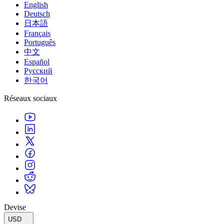
English
Deutsch
日本語
Français
Português
中文
Español
Русский
한국어
Réseaux sociaux
Devise
USD