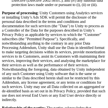
Directive (Directive 2002/58/EC); and (iv) any national data
protection laws made under or pursuant to (i), (ii) or (iii).
Purpose of processing
: Unity Customers using Analytics services
or installing Unity’s Ads SDK will permit the disclosure of the
personal data described in the terms and conditions and
documentation for such services (the "Data") to Unity to process as
a Controller of the Data for the purposes described in Unity’s
Privacy Policy as applicable by services to which the “Customer”
subscribes (the "Permitted Purpose"). Specifically, and
notwithstanding anything to the contrary in any prior Data
Processing Addendum, Unity shall use the Data in identified format
to make targeting decisions within its services, provide monetization
services to its Customers, assist its Customers with maintaining their
services, improving their services, and analysing the marketplace for
their services as well as the performance of their services.
Notwithstanding the foregoing, data obtained by Unity independent
of any such Customer using Unity software that is the same or
similar to the Data described herein shall not be restricted by this
Addendum, any license agreement, or any terms or conditions for
such services. Unity may use all Data collected on an aggregated or
de-identified basis as set out in its Privacy Policy, provided that such
use does not reveal End Users or any End User device directly or
indirectly.
Relationship of the parties
: The parties acknowledge that