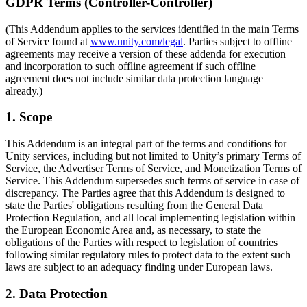
Découvrez plus de 25 plateformes prises en charge par Unity
Atteindre l'excellence opérationnelle
Vous découvrez Unity ? Commencez votre parcours
GDPR Terms (Controller-Controller)
Informations
Rejoignez les développeurs, créateurs et initiés
(This Addendum applies to the services identified in the main Terms
LiveOps
Distribution
Guides pratiques
Études de cas
Unity Awards
of Service found at
www.unity.com/legal
. Parties subject to offline
Informations post-lancement et opérations de jeu en direct
Transformer les expériences en magasin en expériences en ligne
Conseils pratiques et meilleures pratiques
Histoires de succès dans le monde réel
Célébration des créateurs Unity dans le monde entier
agreements may receive a version of these addenda for execution
Développez
Formation
and incorporation to such offline agreement if such offline
Automobile
agreement does not include similar data protection language
Guides des meilleures pratiques
Acquisition de nouveaux joueurs
Stimulez l'innovation et les expériences en voiture
Pour les étudiants
already.)
Conseils et astuces d'experts
Faites-vous découvrir et acquérez des utilisateurs mobiles
Voir toutes les industries
Démarrez votre carrière
1. Scope
Démos
Achats intégrés
Pour les enseignants
Démos, échantillons et éléments de base
Gérer IAP entre les magasins et D2C
Boostez votre enseignement
This Addendum is an integral part of the terms and conditions for
Toutes les ressources
Unity services, including but not limited to Unity’s primary Terms of
Nouveautés
Monétisation
Licence d'enseignement subventionnée
Service, the Advertiser Terms of Service, and Monetization Terms of
Connectez les joueurs avec les bons jeux
Apportez la puissance de Unity à votre institution
Service. This Addendum supersedes such terms of service in case of
Blog
Faites de la publicité avec Unity
Monétisez avec Unity
discrepancy. The Parties agree that this Addendum is designed to
Mises à jour, informations et conseils techniques
Cas d’utilisation
state the Parties' obligations resulting from the General Data
Certifications
Protection Regulation, and all local implementing legislation within
Prouvez votre maîtrise de Unity
Actualités
the European Economic Area and, as necessary, to state the
Jeux mobiles
Actualités, histoires et centre de presse
obligations of the Parties with respect to legislation of countries
Créez et développez des succès mobiles avec Unity
following similar regulatory rules to protect data to the extent such
laws are subject to an adequacy finding under European laws.
Jeux indépendants
Lancez de grands jeux avec de petites équipes
2. Data Protection