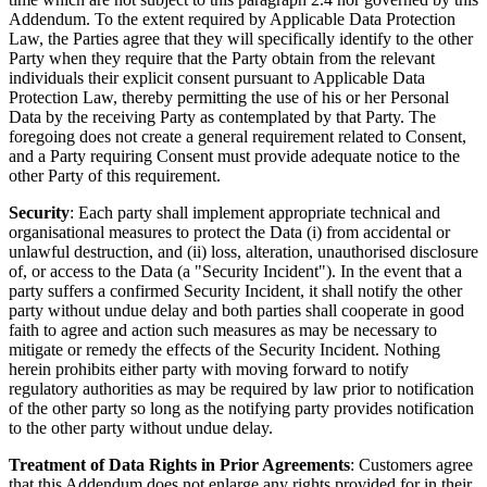
Addendum. To the extent required by Applicable Data Protection
Law, the Parties agree that they will specifically identify to the other
Party when they require that the Party obtain from the relevant
individuals their explicit consent pursuant to Applicable Data
Protection Law, thereby permitting the use of his or her Personal
Data by the receiving Party as contemplated by that Party. The
foregoing does not create a general requirement related to Consent,
and a Party requiring Consent must provide adequate notice to the
other Party of this requirement.
Security
: Each party shall implement appropriate technical and
organisational measures to protect the Data (i) from accidental or
unlawful destruction, and (ii) loss, alteration, unauthorised disclosure
of, or access to the Data (a "Security Incident"). In the event that a
party suffers a confirmed Security Incident, it shall notify the other
party without undue delay and both parties shall cooperate in good
faith to agree and action such measures as may be necessary to
mitigate or remedy the effects of the Security Incident. Nothing
herein prohibits either party with moving forward to notify
regulatory authorities as may be required by law prior to notification
of the other party so long as the notifying party provides notification
to the other party without undue delay.
Treatment of Data Rights in Prior Agreements
: Customers agree
that this Addendum does not enlarge any rights provided for in their