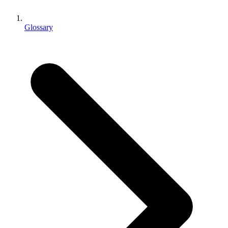
Jeux XR
Lancez des jeux XR sur plusieurs plateformes
Glossary
Jeux multijoueur
Simplifiez le développement de jeux multijoueurs