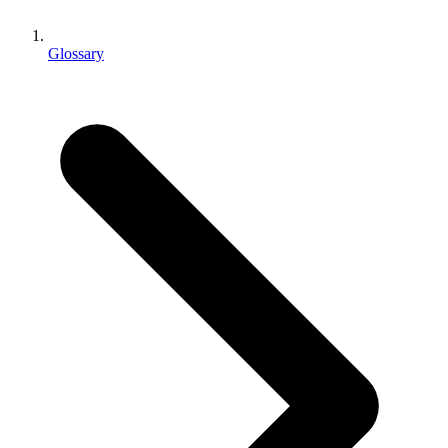
Jeux XR
Lancez des jeux XR sur plusieurs plateformes
Glossary
Jeux multijoueur
Simplifiez le développement de jeux multijoueurs