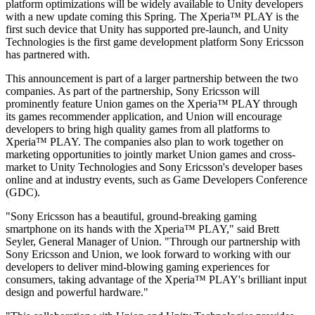
platform optimizations will be widely available to Unity developers
with a new update coming this Spring. The Xperia™ PLAY is the
Juegos XR
first such device that Unity has supported pre-launch, and Unity
Lanza juegos XR en múltiples plataformas
Technologies is the first game development platform Sony Ericsson
has partnered with.
Juegos multijugador
Simplifica el desarrollo de juegos multijugador
This announcement is part of a larger partnership between the two
companies. As part of the partnership, Sony Ericsson will
prominently feature Union games on the Xperia™ PLAY through
its games recommender application, and Union will encourage
developers to bring high quality games from all platforms to
Xperia™ PLAY. The companies also plan to work together on
marketing opportunities to jointly market Union games and cross-
market to Unity Technologies and Sony Ericsson's developer bases
online and at industry events, such as Game Developers Conference
(GDC).
"Sony Ericsson has a beautiful, ground-breaking gaming
smartphone on its hands with the Xperia™ PLAY," said Brett
Seyler, General Manager of Union. "Through our partnership with
Sony Ericsson and Union, we look forward to working with our
developers to deliver mind-blowing gaming experiences for
consumers, taking advantage of the Xperia™ PLAY's brilliant input
design and powerful hardware."