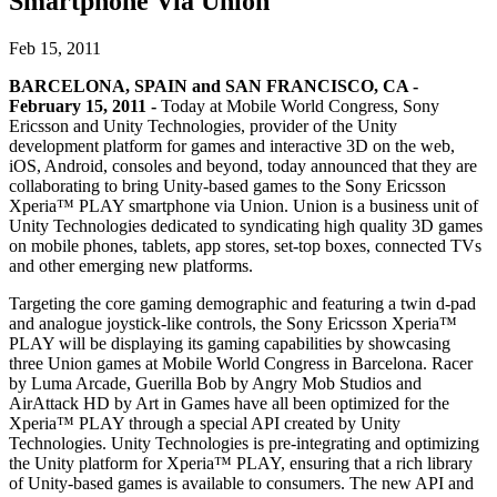
Smartphone Via Union
Descubre más de 25 plataformas que Unity soporta
Logra la excelencia operativa
¿No tienes experiencia con Unity? Comienza tu viaje
Información útil
Únete a desarrolladores, creadores e insiders
LiveOps
Venta minorista
Guías prácticas
Feb 15, 2011
Casos de estudio
Premios Unity
Perspectivas post-lanzamiento y operaciones de juego en vivo
Transforma las experiencias en tienda en experiencias en línea
Consejos prácticos y mejores prácticas
Historias de éxito en el mundo real
Celebrando a los creadores de Unity en todo el mundo
BARCELONA, SPAIN and SAN FRANCISCO, CA -
Expande
Educación
February 15, 2011 -
Today at Mobile World Congress, Sony
Industria automotriz
Ericsson and Unity Technologies, provider of the Unity
Guías de mejores prácticas
Adquisición de usuarios
Impulsar la innovación y las experiencias en el automóvil
Para estudiantes
development platform for games and interactive 3D on the web,
Consejos y trucos de expertos
Hazte descubrir y adquiere usuarios móviles
Ver todas las industrias
Impulsa tu carrera
iOS, Android, consoles and beyond, today announced that they are
collaborating to bring Unity-based games to the Sony Ericsson
Demostraciones
Compras dentro de la aplicación
Para docentes
Xperia™ PLAY smartphone via Union. Union is a business unit of
Demostraciones, muestras y bloques de construcción
Gestionar las IAP dentro de la aplicación en tiendas físicas y en el
Potencia tu enseñanza
Unity Technologies dedicated to syndicating high quality 3D games
Todos los recursos
canal directo al consumidor (D2C).
on mobile phones, tablets, app stores, set-top boxes, connected TVs
Novedades
and other emerging new platforms.
Licencia gratuita para fines educativos
Monetización
Lleva el poder de Unity a tu institución
Targeting the core gaming demographic and featuring a twin d-pad
Blog
Conecta a los jugadores con los juegos adecuados
and analogue joystick-like controls, the Sony Ericsson Xperia™
Actualizaciones, información y consejos técnicos
Publicitar con Unity
Monetizar con Unity
Certificaciones
PLAY will be displaying its gaming capabilities by showcasing
Casos de uso
Demuestra tu dominio de Unity
three Union games at Mobile World Congress in Barcelona. Racer
Novedades
by Luma Arcade, Guerilla Bob by Angry Mob Studios and
Noticias, historias y centro de prensa
Juegos móviles
AirAttack HD by Art in Games have all been optimized for the
Crea y expande éxitos móviles con Unity
Xperia™ PLAY through a special API created by Unity
Technologies. Unity Technologies is pre-integrating and optimizing
Juegos independientes
the Unity platform for Xperia™ PLAY, ensuring that a rich library
Lanza grandes juegos con equipos pequeños
of Unity-based games is available to consumers. The new API and