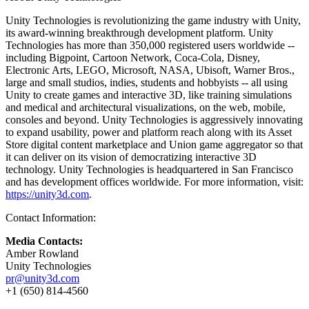
Unity Technologies is revolutionizing the game industry with Unity,
its award-winning breakthrough development platform. Unity
Technologies has more than 350,000 registered users worldwide --
including Bigpoint, Cartoon Network, Coca-Cola, Disney,
Electronic Arts, LEGO, Microsoft, NASA, Ubisoft, Warner Bros.,
large and small studios, indies, students and hobbyists -- all using
Unity to create games and interactive 3D, like training simulations
and medical and architectural visualizations, on the web, mobile,
consoles and beyond. Unity Technologies is aggressively innovating
to expand usability, power and platform reach along with its Asset
Store digital content marketplace and Union game aggregator so that
it can deliver on its vision of democratizing interactive 3D
technology. Unity Technologies is headquartered in San Francisco
and has development offices worldwide. For more information, visit:
https://unity3d.com
.
Contact Information:
Media Contacts:
Amber Rowland
Unity Technologies
pr@unity3d.com
+1 (650) 814-4560