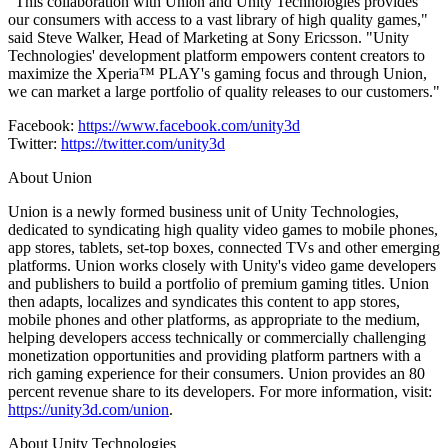
"This collaboration with Union and Unity Technologies provides
our consumers with access to a vast library of high quality games,"
said Steve Walker, Head of Marketing at Sony Ericsson. "Unity
Technologies' development platform empowers content creators to
maximize the Xperia™ PLAY's gaming focus and through Union,
we can market a large portfolio of quality releases to our customers."
Facebook:
https://www.facebook.com/unity3d
Twitter:
https://twitter.com/unity3d
About Union
Union is a newly formed business unit of Unity Technologies,
dedicated to syndicating high quality video games to mobile phones,
app stores, tablets, set-top boxes, connected TVs and other emerging
platforms. Union works closely with Unity's video game developers
and publishers to build a portfolio of premium gaming titles. Union
then adapts, localizes and syndicates this content to app stores,
mobile phones and other platforms, as appropriate to the medium,
helping developers access technically or commercially challenging
monetization opportunities and providing platform partners with a
rich gaming experience for their consumers. Union provides an 80
percent revenue share to its developers. For more information, visit:
https://unity3d.com/union
.
About Unity Technologies