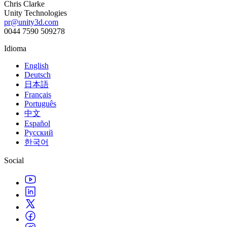
Chris Clarke
Unity Technologies
pr@unity3d.com
0044 7590 509278
Idioma
English
Deutsch
日本語
Français
Português
中文
Español
Русский
한국어
Social